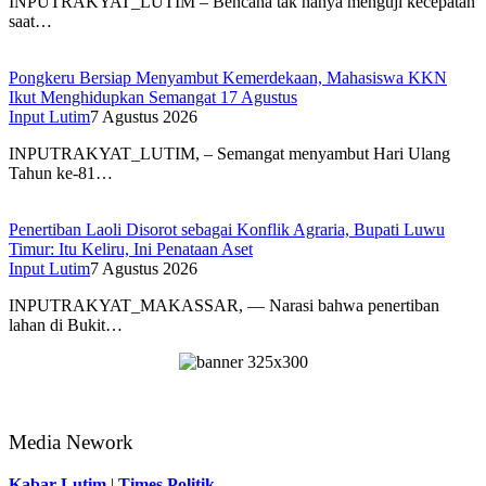
INPUTRAKYAT_LUTIM – Bencana tak hanya menguji kecepatan
saat…
Pongkeru Bersiap Menyambut Kemerdekaan, Mahasiswa KKN
Ikut Menghidupkan Semangat 17 Agustus
Input Lutim
7 Agustus 2026
INPUTRAKYAT_LUTIM, – Semangat menyambut Hari Ulang
Tahun ke-81…
Penertiban Laoli Disorot sebagai Konflik Agraria, Bupati Luwu
Timur: Itu Keliru, Ini Penataan Aset
Input Lutim
7 Agustus 2026
INPUTRAKYAT_MAKASSAR, — Narasi bahwa penertiban
lahan di Bukit…
Media Nework
Kabar Lutim
|
Times Politik