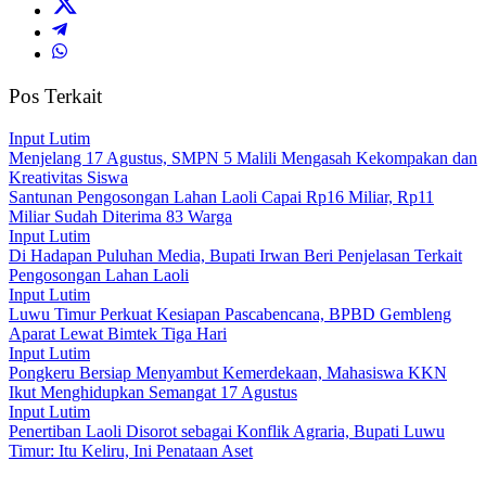
Pos Terkait
Input Lutim
Menjelang 17 Agustus, SMPN 5 Malili Mengasah Kekompakan dan
Kreativitas Siswa
Santunan Pengosongan Lahan Laoli Capai Rp16 Miliar, Rp11
Miliar Sudah Diterima 83 Warga
Input Lutim
Di Hadapan Puluhan Media, Bupati Irwan Beri Penjelasan Terkait
Pengosongan Lahan Laoli
Input Lutim
Luwu Timur Perkuat Kesiapan Pascabencana, BPBD Gembleng
Aparat Lewat Bimtek Tiga Hari
Input Lutim
Pongkeru Bersiap Menyambut Kemerdekaan, Mahasiswa KKN
Ikut Menghidupkan Semangat 17 Agustus
Input Lutim
Penertiban Laoli Disorot sebagai Konflik Agraria, Bupati Luwu
Timur: Itu Keliru, Ini Penataan Aset