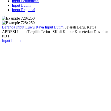
Input Pendidikan
Input Lutim
Input Regional
Beranda
Input Luwu Raya
Input Lutim
Sejarah Baru, Ketua
APDESI Lutim Terpilih Terima SK di Kantor Kemeterian Desa dan
PDT
Input Lutim