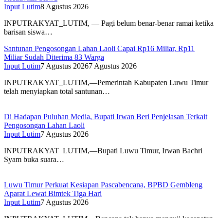
Input Lutim
8 Agustus 2026
INPUTRAKYAT_LUTIM, — Pagi belum benar-benar ramai ketika
barisan siswa…
Santunan Pengosongan Lahan Laoli Capai Rp16 Miliar, Rp11
Miliar Sudah Diterima 83 Warga
Input Lutim
7 Agustus 2026
7 Agustus 2026
INPUTRAKYAT_LUTIM,—Pemerintah Kabupaten Luwu Timur
telah menyiapkan total santunan…
Di Hadapan Puluhan Media, Bupati Irwan Beri Penjelasan Terkait
Pengosongan Lahan Laoli
Input Lutim
7 Agustus 2026
INPUTRAKYAT_LUTIM,—Bupati Luwu Timur, Irwan Bachri
Syam buka suara…
Luwu Timur Perkuat Kesiapan Pascabencana, BPBD Gembleng
Aparat Lewat Bimtek Tiga Hari
Input Lutim
7 Agustus 2026