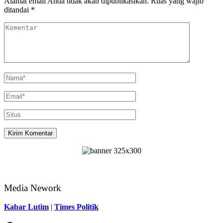
Alamat email Anda tidak akan dipublikasikan.
Ruas yang wajib
ditandai
*
Media Nework
Kabar Lutim
|
Times Politik