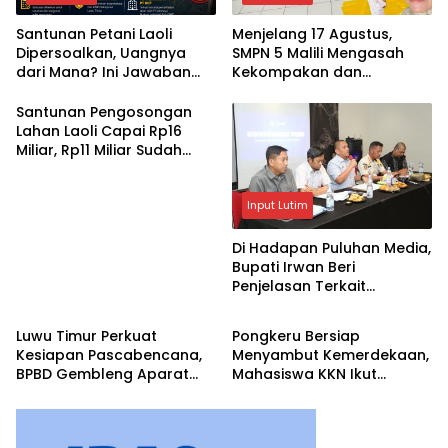
Santunan Petani Laoli
Menjelang 17 Agustus,
Dipersoalkan, Uangnya
SMPN 5 Malili Mengasah
dari Mana? Ini Jawaban
Kekompakan dan
Pemkab Lutim
Kreativitas Siswa
Santunan Pengosongan
Lahan Laoli Capai Rp16
Miliar, Rp11 Miliar Sudah
Diterima 83 Warga
Input Lutim
Di Hadapan Puluhan Media,
Bupati Irwan Beri
Penjelasan Terkait
Input Lutim
Input Lutim
Pengosongan Lahan Laoli
Luwu Timur Perkuat
Pongkeru Bersiap
Kesiapan Pascabencana,
Menyambut Kemerdekaan,
BPBD Gembleng Aparat
Mahasiswa KKN Ikut
Lewat Bimtek Tiga Hari
Menghidupkan Semangat
17 Agustus