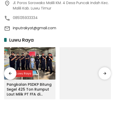
Jl. Poros Sorowako Malili KM. 4 Desa Puncak Indah Kec.
Malili Kab. Luwu Timur
085135933334
inputrakyat@gmail.com
Luwu Raya
Input Luwu Raya
Pangkalan PSDKP Bitung
Segel 425 Ton Rumput
Laut Milik PT FFA di
Makassar