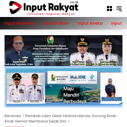
Langsung
ke
konten
Input Nasional
Input Hukrim
Input Aneka
Input P
Beranda
Pemkab Lutim Gelar Festival Literasi, Dorong Anak-
Anak Gemar Membaca Sejak Dini