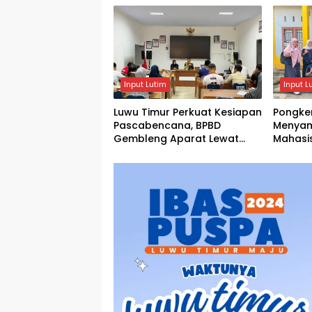
Input Lutim
Input L
Luwu Timur Perkuat Kesiapan
Pongke
Pascabencana, BPBD
Menyam
Gembleng Aparat Lewat
Mahasi
Bimtek Tiga Hari
Menghi
Agustu