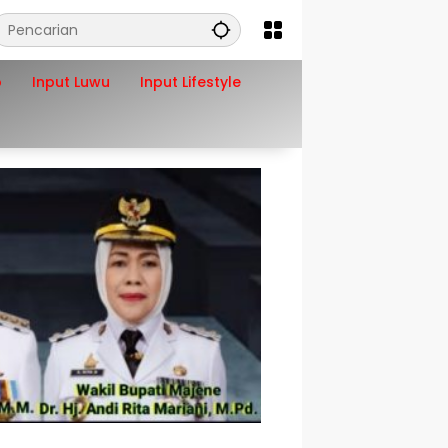
o
Input Luwu
Input Lifestyle