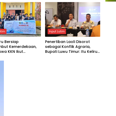
utim
Input Lutim
ru Bersiap
Penertiban Laoli Disorot
but Kemerdekaan,
sebagai Konflik Agraria,
swa KKN Ikut
Bupati Luwu Timur: Itu Keliru,
dupkan Semangat 17
Ini Penataan Aset
s