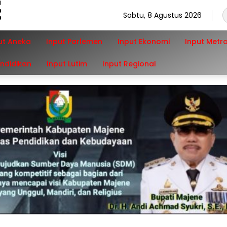
Sabtu, 8 Agustus 2026
ut Aneka
Input Parlemen
Input Ekonomi
Input Metr
endidikan
Input Lutim
Input Regional