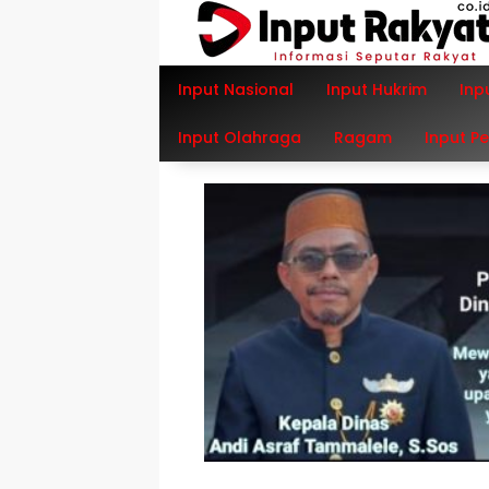
Langsung
ke
konten
Input Nasional
Input Hukrim
Inp
Input Olahraga
Ragam
Input P