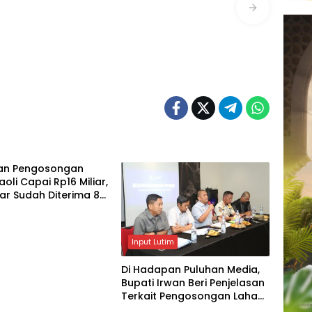
an Pengosongan
aoli Capai Rp16 Miliar,
liar Sudah Diterima 83
Input Lutim
Di Hadapan Puluhan Media,
Bupati Irwan Beri Penjelasan
Terkait Pengosongan Lahan
Laoli