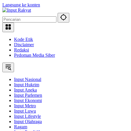
Langsung ke konten
Kode Etik
Disclaimer
Redaksi
Pedoman Media Siber
Input Nasional
Input Hukrim
Input Aneka
Input Parlemen
Input Ekonomi
Input Metro
Input Luwu
Input Lifestyle
Input Olahraga
Ragam