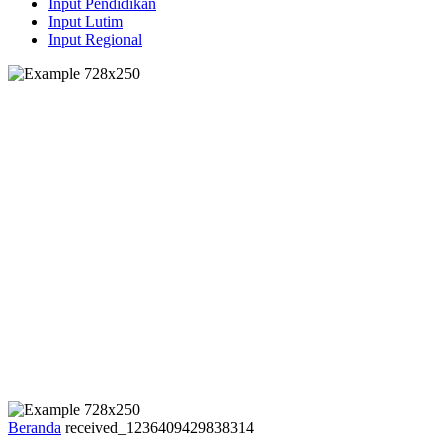
Input Pendidikan
Input Lutim
Input Regional
Beranda
received_1236409429838314