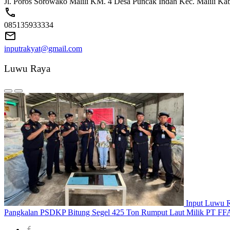
Jl. Poros Sorowako Malili KM. 4 Desa Puncak Indah Kec. Malili K
085135933334
inputrakyat@gmail.com
Luwu Raya
Input Luwu 
Pangkalan PSDKP Bitung Segel 425 Ton Rumput Laut Milik PT FFA