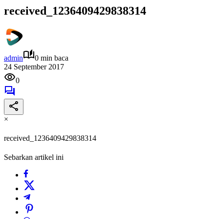
received_1236409429838314
admin
0 min baca
24 September 2017
0
×
received_1236409429838314
Sebarkan artikel ini