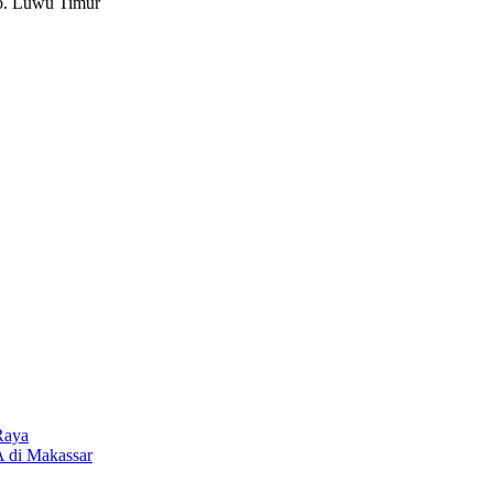
ab. Luwu Timur
Raya
 di Makassar