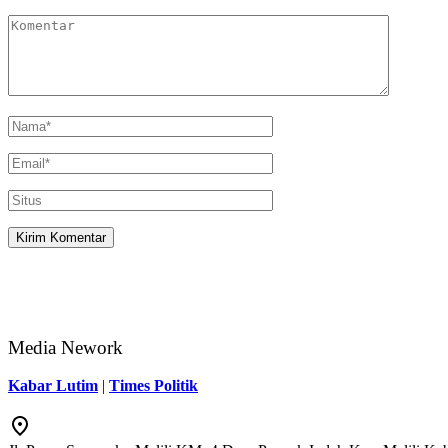
Media Nework
Kabar Lutim
|
Times Politik