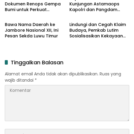
Dokumen Renops Gempa
Kunjungan Astamaops
Bumi untuk Perkuat
Kapolri dan Pangdam
Input Lutim
Input Lutim
Penanganan Darurat
XIV/Hasanuddin di Luwu
Timur
Bawa Nama Daerah ke
Lindungi dan Cegah Klaim
Jambore Nasional XII, Ini
Budaya, Pemkab Lutim
Pesan Sekda Luwu Timur
Sosialisasikan Kekayaan
Intelektual Komunal
Tinggalkan Balasan
Alamat email Anda tidak akan dipublikasikan.
Ruas yang
wajib ditandai
*