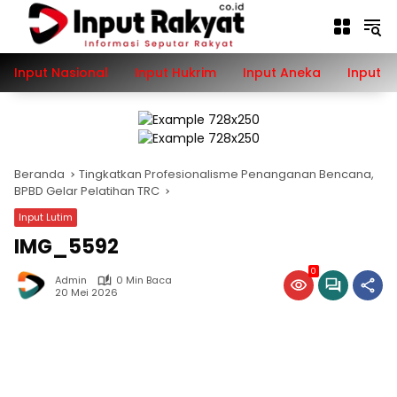
Langsung
ke
konten
Input Nasional
Input Hukrim
Input Aneka
Input P
Beranda
Tingkatkan Profesionalisme Penanganan Bencana,
BPBD Gelar Pelatihan TRC
Input Lutim
IMG_5592
0
Admin
0 Min Baca
20 Mei 2026