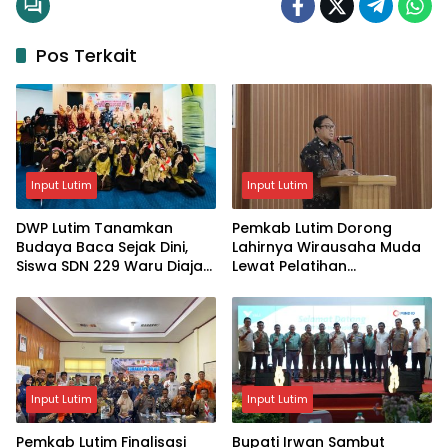
Pos Terkait
Input Lutim
Input Lutim
DWP Lutim Tanamkan
Pemkab Lutim Dorong
Budaya Baca Sejak Dini,
Lahirnya Wirausaha Muda
Siswa SDN 229 Waru Diajak
Lewat Pelatihan
Kenali Perpustakaan
Kewirausahaan Pemula
Input Lutim
Input Lutim
Pemkab Lutim Finalisasi
Bupati Irwan Sambut