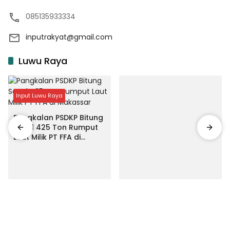
085135933334
inputrakyat@gmail.com
Luwu Raya
Input Luwu Raya
Pangkalan PSDKP Bitung
Segel 425 Ton Rumput
Laut Milik PT FFA di
Makassar