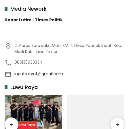
Media Nework
Kabar Lutim
|
Times Politik
Jl. Poros Sorowako Malili KM. 4 Desa Puncak Indah Kec.
Malili Kab. Luwu Timur
085135933334
inputrakyat@gmail.com
Luwu Raya
Input Luwu Raya