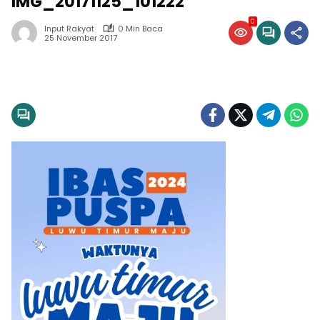
IMG_20171125_101222
0
Input Rakyat
0 Min Baca
25 November 2017