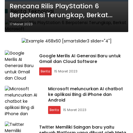
Rencana Rilis PlayStation 6
Berita Teknologi
Berpotensi Terungkap, Berkat
Microsoft
17 Maret 2023
[smartslider3 slider="4"]
Google Merilis AI Generasi Baru untuk
Gmail dan Cloud Software
Berita
15 Maret 2023
Microsoft meluncurkan AI chatbot
ke aplikasi Bing di iPhone dan
Android
Berita
15 Maret 2023
Twitter Memiliki Saingan baru yaitu
sebuah Platform yang dibuat oleh Meta