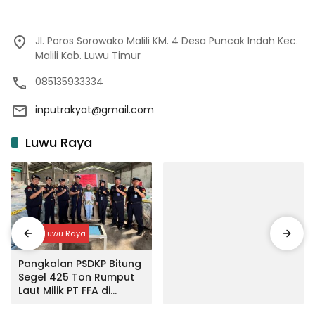
Jl. Poros Sorowako Malili KM. 4 Desa Puncak Indah Kec.
Malili Kab. Luwu Timur
085135933334
inputrakyat@gmail.com
Luwu Raya
Input Luwu Raya
Pangkalan PSDKP Bitung
Segel 425 Ton Rumput
Laut Milik PT FFA di
Makassar