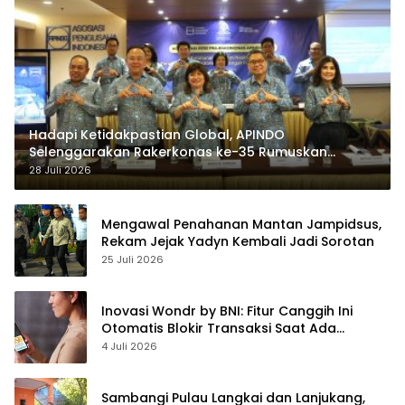
Hadapi Ketidakpastian Global, APINDO
Selenggarakan Rakerkonas ke-35 Rumuskan
Agenda Ketahanan Ekonomi Nasional
28 Juli 2026
Mengawal Penahanan Mantan Jampidsus,
Rekam Jejak Yadyn Kembali Jadi Sorotan
25 Juli 2026
Inovasi Wondr by BNI: Fitur Canggih Ini
Otomatis Blokir Transaksi Saat Ada
Telepon Masuk
4 Juli 2026
Sambangi Pulau Langkai dan Lanjukang,