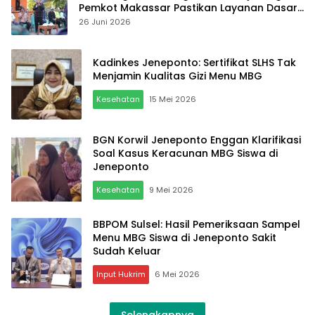
Pemkot Makassar Pastikan Layanan Dasar
Jangkau Warga Kepulauan Terlua
26 Juni 2026
Kadinkes Jeneponto: Sertifikat SLHS Tak
Menjamin Kualitas Gizi Menu MBG
Kesehatan
15 Mei 2026
BGN Korwil Jeneponto Enggan Klarifikasi
Soal Kasus Keracunan MBG Siswa di
Jeneponto
Kesehatan
9 Mei 2026
BBPOM Sulsel: Hasil Pemeriksaan Sampel
Menu MBG Siswa di Jeneponto Sakit
Sudah Keluar
Input Hukrim
6 Mei 2026
Selengkapnya