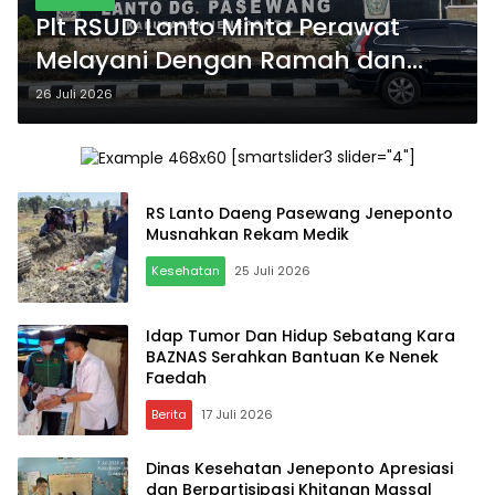
Plt RSUD Lanto Minta Perawat
Melayani Dengan Ramah dan
Tersenyum
26 Juli 2026
[smartslider3 slider="4"]
RS Lanto Daeng Pasewang Jeneponto
Musnahkan Rekam Medik
Kesehatan
25 Juli 2026
Idap Tumor Dan Hidup Sebatang Kara
BAZNAS Serahkan Bantuan Ke Nenek
Faedah
Berita
17 Juli 2026
Dinas Kesehatan Jeneponto Apresiasi
dan Berpartisipasi Khitanan Massal