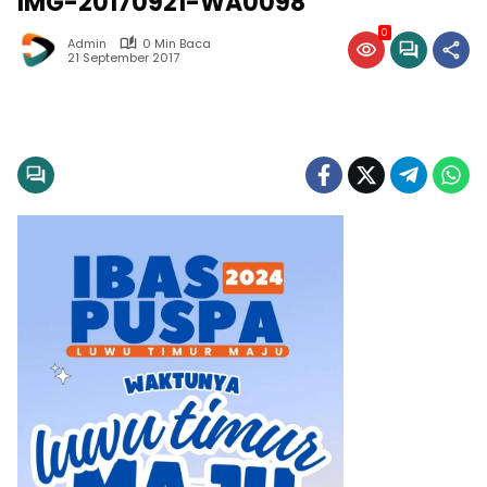
IMG-20170921-WA0098
0
Admin
0 Min Baca
21 September 2017