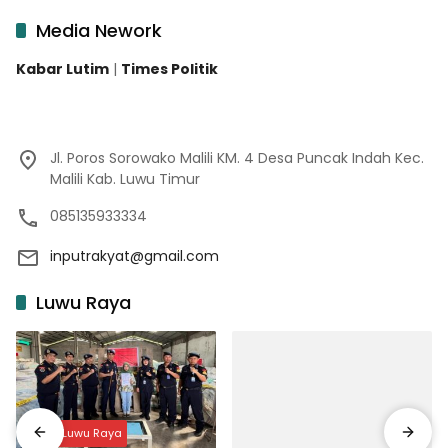
Media Nework
Kabar Lutim
|
Times Politik
Jl. Poros Sorowako Malili KM. 4 Desa Puncak Indah Kec.
Malili Kab. Luwu Timur
085135933334
inputrakyat@gmail.com
Luwu Raya
Input Luwu Raya