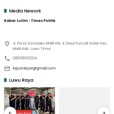
Media Nework
Kabar Lutim
|
Times Politik
Jl. Poros Sorowako Malili KM. 4 Desa Puncak Indah Kec.
Malili Kab. Luwu Timur
085135933334
inputrakyat@gmail.com
Luwu Raya
Input Luwu Raya