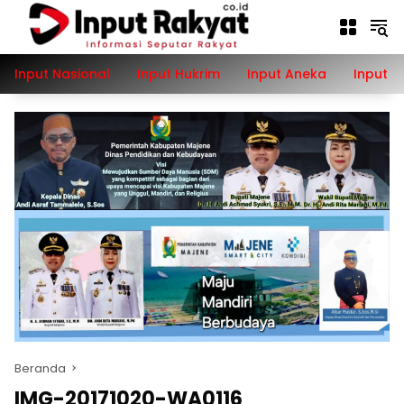
Langsung
ke
konten
Input Nasional
Input Hukrim
Input Aneka
Input P
Beranda
IMG-20171020-WA0116