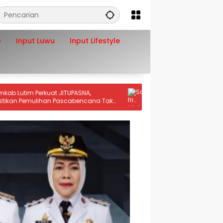
o
Input Luwu
Input Lifestyle
m Perkuat JITUPASNA,
Safri Minta Kepmen ESDM Direvisi
emulihan Pascabencana Tak
Minerba Sulteng Terancam Nol