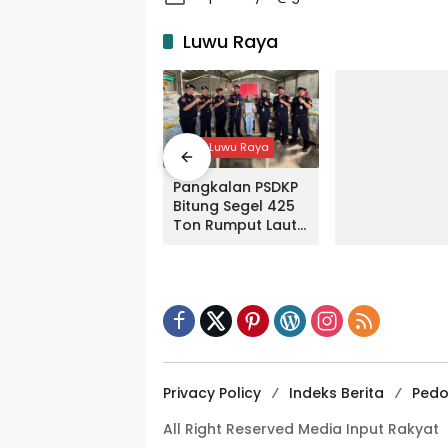
Luwu Raya
Input Luwu Raya
Pangkalan PSDKP
Bitung Segel 425
Ton Rumput Laut
Milik PT FFA di
Makassar
Privacy Policy
Indeks Berita
Pedo
All Right Reserved Media Input Rakyat