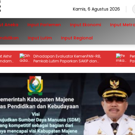
Kamis, 6 Agustus 2026
ut Aneka
Input Parlemen
Input Ekonomi
Input Metr
endidikan
Input Lutim
Input Regional
Dihadapan Evaluator KemenPAN-RB,
Pemkab Luti
Pemkab Lutim Paparkan SAKIP dan
Pastikan P
Capaian Kinerja
Salah Arah