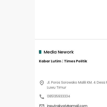
Media Nework
Kabar Lutim
|
Times Politik
Jl. Poros Sorowako Malili KM. 4 Desa 
Luwu Timur
085135933334
inputrakyat@gmail.com