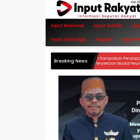
Langsung
ke
konten
Input Nasional
Input Hukrim
Inp
Input Olahraga
Ragam
Input P
Bupati Irwan Sampaikan Pendapat Akhir
Breaking News
Ranperda Penyertaan Modal Perumdam
Waemami