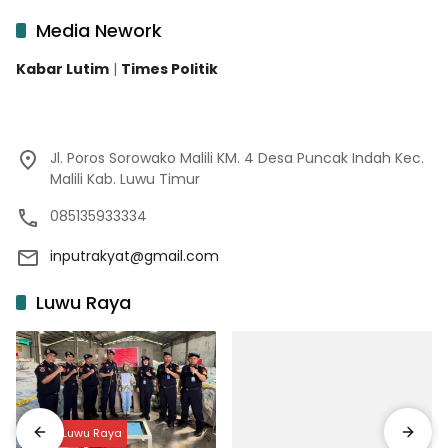
Media Nework
Kabar Lutim
|
Times Politik
Jl. Poros Sorowako Malili KM. 4 Desa Puncak Indah Kec.
Malili Kab. Luwu Timur
085135933334
inputrakyat@gmail.com
Luwu Raya
Input Luwu Raya