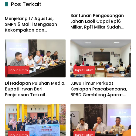
Pos Terkait
Input Lutim
Santunan Pengosongan
Menjelang 17 Agustus,
Lahan Laoli Capai Rp16
SMPN 5 Malili Mengasah
Miliar, Rp11 Miliar Sudah
Kekompakan dan
Diterima 83 Warga
Kreativitas Siswa
Input Lutim
Input Lutim
Di Hadapan Puluhan Media,
Luwu Timur Perkuat
Bupati Irwan Beri
Kesiapan Pascabencana,
Penjelasan Terkait
BPBD Gembleng Aparat
Pengosongan Lahan Laoli
Lewat Bimtek Tiga Hari
Input Lutim
Input Lutim