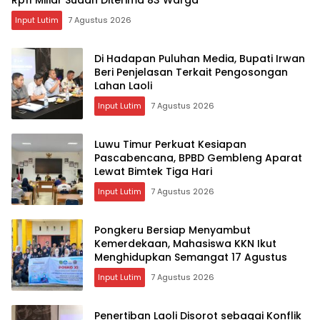
Rp11 Miliar Sudah Diterima 83 Warga
Input Lutim
7 Agustus 2026
Di Hadapan Puluhan Media, Bupati Irwan
Beri Penjelasan Terkait Pengosongan
Lahan Laoli
Input Lutim
7 Agustus 2026
Luwu Timur Perkuat Kesiapan
Pascabencana, BPBD Gembleng Aparat
Lewat Bimtek Tiga Hari
Input Lutim
7 Agustus 2026
Pongkeru Bersiap Menyambut
Kemerdekaan, Mahasiswa KKN Ikut
Menghidupkan Semangat 17 Agustus
Input Lutim
7 Agustus 2026
Penertiban Laoli Disorot sebagai Konflik