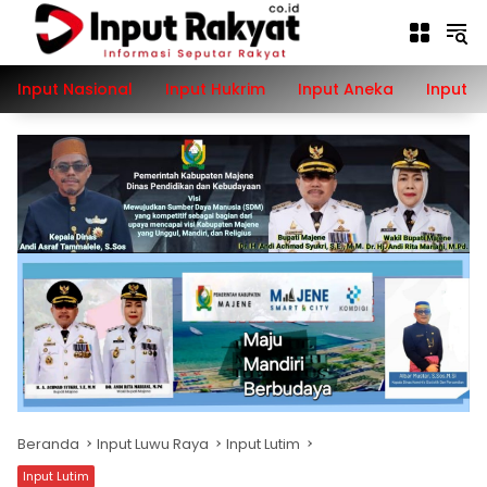
Langsung
ke
konten
Input Nasional
Input Hukrim
Input Aneka
Input P
Beranda
Input Luwu Raya
Input Lutim
Input Lutim