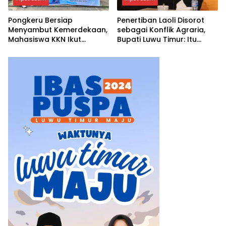
Pongkeru Bersiap
Penertiban Laoli Disorot
Menyambut Kemerdekaan,
sebagai Konflik Agraria,
Mahasiswa KKN Ikut
Bupati Luwu Timur: Itu
Menghidupkan Semangat
Keliru, Ini Penataan Aset
17 Agustus