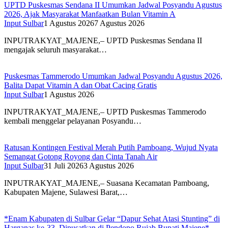
UPTD Puskesmas Sendana II Umumkan Jadwal Posyandu Agustus
2026, Ajak Masyarakat Manfaatkan Bulan Vitamin A
Input Sulbar
1 Agustus 2026
7 Agustus 2026
INPUTRAKYAT_MAJENE,– UPTD Puskesmas Sendana II
mengajak seluruh masyarakat…
Puskesmas Tammerodo Umumkan Jadwal Posyandu Agustus 2026,
Balita Dapat Vitamin A dan Obat Cacing Gratis
Input Sulbar
1 Agustus 2026
INPUTRAKYAT_MAJENE,– UPTD Puskesmas Tammerodo
kembali menggelar pelayanan Posyandu…
Ratusan Kontingen Festival Merah Putih Pamboang, Wujud Nyata
Semangat Gotong Royong dan Cinta Tanah Air
Input Sulbar
31 Juli 2026
3 Agustus 2026
INPUTRAKYAT_MAJENE,– Suasana Kecamatan Pamboang,
Kabupaten Majene, Sulawesi Barat,…
*Enam Kabupaten di Sulbar Gelar “Dapur Sehat Atasi Stunting” di
Harganas ke-33, Dipusatkan di Pendopo Rujab Bupati Majene*