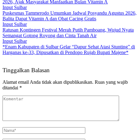
2026, Ajak Masyarakat Manfaatkan Bulan Vitamin A
Input Sulbar
Puskesmas Tammerodo Umumkan Jadwal Posyandu Agustus 2026,
Balita Dapat Vitamin A dan Obat Cacing Gratis
Input Sulbar
Ratusan Kontingen Festival Merah Putih Pamboang, Wujud Nyata
Semangat Gotong Royong dan Cinta Tanah Air
Input Sulbar
*Enam Kabupaten di Sulbar Gelar “Dapur Sehat Atasi Stunting” di
Harganas ke-33, Dipusatkan di Pendopo Rujab Bupati Majene*
Tinggalkan Balasan
Alamat email Anda tidak akan dipublikasikan.
Ruas yang wajib
ditandai
*