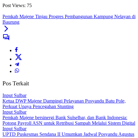
Post Views:
75
Pemkab Majene Tinjau Progres Pembangunan Kampung Nelayan di
Baurung
Pos Terkait
Input Sulbar
Ketua DWP Majene Dampingi Pelayanan Posyandu Batu Pole,
Perkuat Upaya Pencegahan Stunting
Input Sulbar
Pemkab Majene bersinergi Bank Sulselbar, dan Bank Indonesia:
Potong Payroll ASN untuk Retribusi Sampah Melalui Sistem Digital
Input Sulbar
UPTD Puskesmas Sendana II Umumkan Jadwal Posyandu Agustus