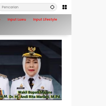
o
Input Luwu
Input Lifestyle