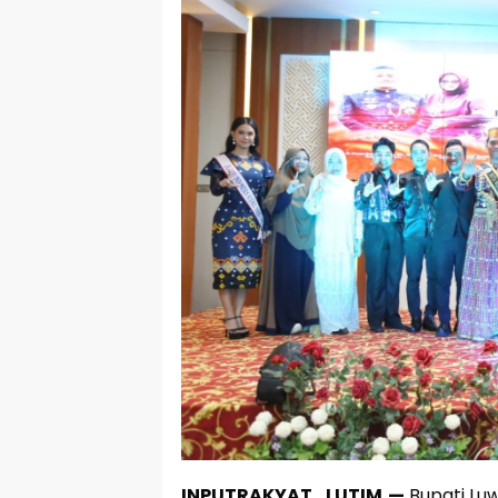
INPUTRAKYAT_LUTIM,—
Bupati Luw