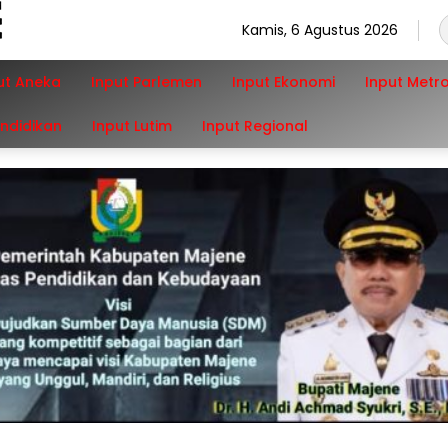
Kamis, 6 Agustus 2026
ut Aneka
Input Parlemen
Input Ekonomi
Input Metr
endidikan
Input Lutim
Input Regional