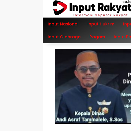
Langsung
ke
konten
Input Nasional
Input Hukrim
Inp
Input Olahraga
Ragam
Input P