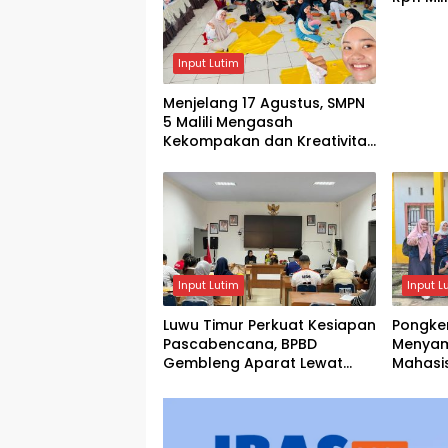
Warga
Input Lutim
Menjelang 17 Agustus, SMPN
5 Malili Mengasah
Kekompakan dan Kreativitas
Siswa
Input Lutim
Input L
Luwu Timur Perkuat Kesiapan
Pongke
Pascabencana, BPBD
Menyam
Gembleng Aparat Lewat
Mahasi
Bimtek Tiga Hari
Menghi
Agustu