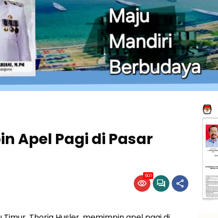
n Apel Pagi di Pasar
601
 Timur, Thorig Husler, memimpin apel pagi di