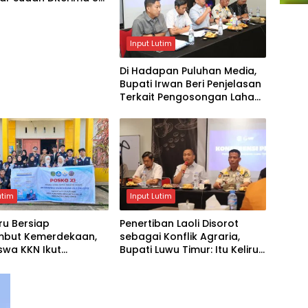
Input Lutim
Di Hadapan Puluhan Media,
Bupati Irwan Beri Penjelasan
Terkait Pengosongan Lahan
Laoli
utim
Input Lutim
ru Bersiap
Penertiban Laoli Disorot
but Kemerdekaan,
sebagai Konflik Agraria,
swa KKN Ikut
Bupati Luwu Timur: Itu Keliru,
dupkan Semangat 17
Ini Penataan Aset
s