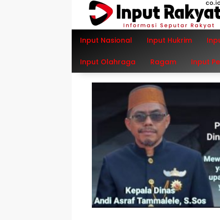
Langsung
ke
konten
Input Nasional
Input Hukrim
Inp
Input Olahraga
Ragam
Input P