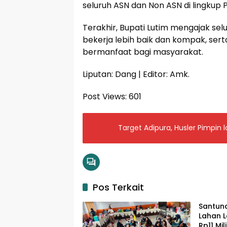
seluruh ASN dan Non ASN di lingkup
Terakhir, Bupati Lutim mengajak s
bekerja lebih baik dan kompak, ser
bermanfaat bagi masyarakat.
Liputan: Dang | Editor: Amk.
Post Views:
601
Target Adipura, Husler Pimpin 
Pos Terkait
Santun
Lahan L
Rp11 Mi