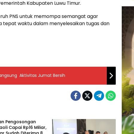
 Pemerintah Kabupaten Luwu Timur.
eluruh PNS untuk memompa semangat agar
ta tepat waktu dalam menyelesaikan tugas dan
langsung Aktivitas Jumat Bersih
an Pengosongan
aoli Capai Rp16 Miliar,
liar Sudah Diterima 83