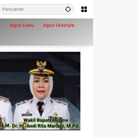
o
Input Luwu
Input Lifestyle