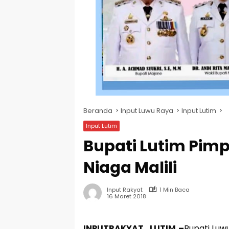
Beranda
Input Luwu Raya
Input Lutim
Input Lutim
Bupati Lutim Pimpi
Niaga Malili
Input Rakyat
1 Min Baca
16 Maret 2018
INPUTRAKYAT_LUTIM,–
Bupati Luwu