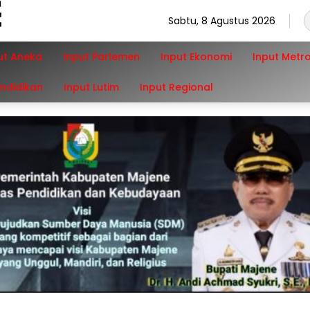
Sabtu, 8 Agustus 2026
ut Aneka
Input Parlemen
Input Ekonomi
Input Metr
endidikan
Input Lutim
Input Regional