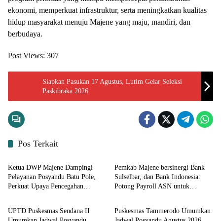
ekonomi, memperkuat infrastruktur, serta meningkatkan kualitas
hidup masyarakat menuju Majene yang maju, mandiri, dan
berbudaya.
Post Views:
307
Siapkan Pasukan 17 Agustus, Lutim Gelar Seleksi
Paskibraka 2026
Pos Terkait
Input Sulbar
Input Sulbar
Ketua DWP Majene Dampingi
Pemkab Majene bersinergi Bank
Pelayanan Posyandu Batu Pole,
Sulselbar, dan Bank Indonesia:
Perkuat Upaya Pencegahan
Potong Payroll ASN untuk
Input Sulbar
Input Sulbar
Stunting
Retribusi Sampah Melalui Sistem
Digital
UPTD Puskesmas Sendana II
Puskesmas Tammerodo Umumkan
Umumkan Jadwal Posyandu
Jadwal Posyandu Agustus 2026,