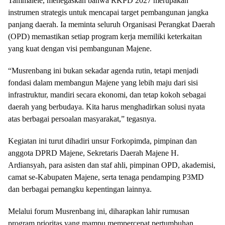
Tammalele, menegaskan bahwa RKPD 2027 merupakan
instrumen strategis untuk mencapai target pembangunan jangka
panjang daerah. Ia meminta seluruh Organisasi Perangkat Daerah
(OPD) memastikan setiap program kerja memiliki keterkaitan
yang kuat dengan visi pembangunan Majene.
“Musrenbang ini bukan sekadar agenda rutin, tetapi menjadi
fondasi dalam membangun Majene yang lebih maju dari sisi
infrastruktur, mandiri secara ekonomi, dan tetap kokoh sebagai
daerah yang berbudaya. Kita harus menghadirkan solusi nyata
atas berbagai persoalan masyarakat,” tegasnya.
Kegiatan ini turut dihadiri unsur Forkopimda, pimpinan dan
anggota DPRD Majene, Sekretaris Daerah Majene H.
Ardiansyah, para asisten dan staf ahli, pimpinan OPD, akademisi,
camat se-Kabupaten Majene, serta tenaga pendamping P3MD
dan berbagai pemangku kepentingan lainnya.
Melalui forum Musrenbang ini, diharapkan lahir rumusan
program prioritas yang mampu mempercepat pertumbuhan