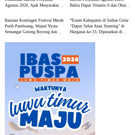
Agustus 2026, Ajak Masyarakat
Balita Dapat Vitamin A dan Obat
Input Sulbar
Input Sulbar
Manfaatkan Bulan Vitamin A
Cacing Gratis
Ratusan Kontingen Festival Merah
*Enam Kabupaten di Sulbar Gelar
Putih Pamboang, Wujud Nyata
“Dapur Sehat Atasi Stunting” di
Semangat Gotong Royong dan
Harganas ke-33, Dipusatkan di
Cinta Tanah Air
Pendopo Rujab Bupati Majene*