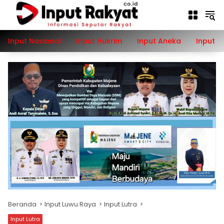
Langsung
ke
konten
Input Nasional
Input Hukrim
Input Aneka
Input P
Beranda
Input Luwu Raya
Input Lutra
Input Lutra