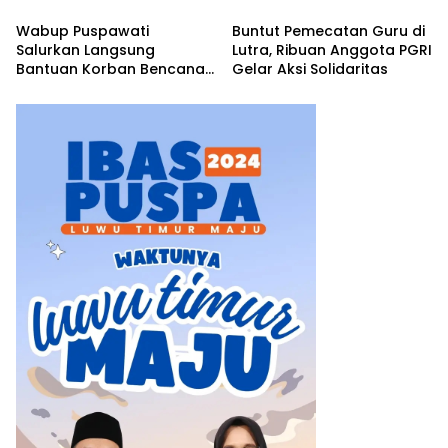
Pemkab Luwu Timur
Wabup Puspawati
Buntut Pemecatan Guru di
Sepakati Penyelesaian
Salurkan Langsung
Lutra, Ribuan Anggota PGRI
Lahan Old Camp
Bantuan Korban Bencana
Gelar Aksi Solidaritas
Angin Kencang Angkona ‎