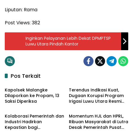
Liputan: Rama
Post Views:
382
Inginkan Pelayanan Lebih Dekat DPMPTSP
Luwu Utara Pindah Kantor
Pos Terkait
Input Lutra
Input Lutra
Kapolsek Malangke
Terendus Indikasi Kuat,
Dilaporkan ke Propam, 13
Dugaan Korupsi Program
Saksi Diperiksa
Irigasi Luwu Utara Resmi
Input Lutim
Input Lutra
Naik ke Penyidikan
Kolaborasi Pemerintah dan
Momentum HJL dan HPRL,
Industri Hadirkan
Ribuan Masyarakat di Lutra
Kepastian bagi
Desak Pemerintah Pusat
Input Lutim
Input Lutra
Masyarakat, PT Vale dan
Mekarkan Luwu Raya