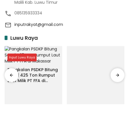
Malili Kab. Luwu Timur
085135933334
inputrakyat@gmail.com
Luwu Raya
Input Luwu Raya
Pangkalan PSDKP Bitung
Segel 425 Ton Rumput
Laut Milik PT FFA di
Makassar