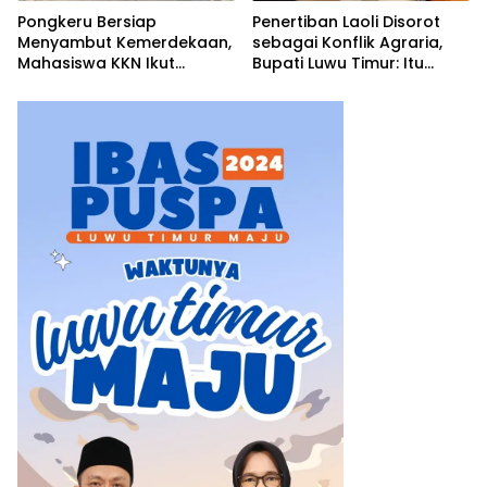
Pongkeru Bersiap
Penertiban Laoli Disorot
Menyambut Kemerdekaan,
sebagai Konflik Agraria,
Mahasiswa KKN Ikut
Bupati Luwu Timur: Itu
Menghidupkan Semangat
Keliru, Ini Penataan Aset
17 Agustus