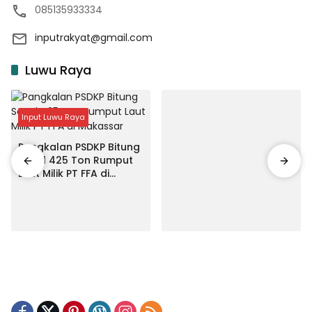
085135933334
inputrakyat@gmail.com
Luwu Raya
Input Luwu Raya
Pangkalan PSDKP Bitung
Segel 425 Ton Rumput
Laut Milik PT FFA di
Makassar