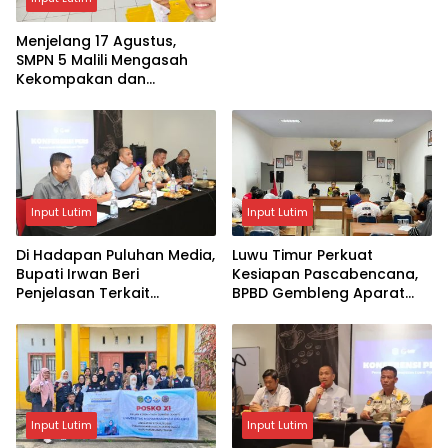
Menjelang 17 Agustus,
SMPN 5 Malili Mengasah
Kekompakan dan
Kreativitas Siswa
Input Lutim
Input Lutim
Di Hadapan Puluhan Media,
Luwu Timur Perkuat
Bupati Irwan Beri
Kesiapan Pascabencana,
Penjelasan Terkait
BPBD Gembleng Aparat
Pengosongan Lahan Laoli
Lewat Bimtek Tiga Hari
Input Lutim
Input Lutim