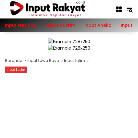
Langsung
ke
konten
Input Nasional
Input Hukrim
Input Aneka
Input P
Beranda
Input Luwu Raya
Input Lutim
Input Lutim