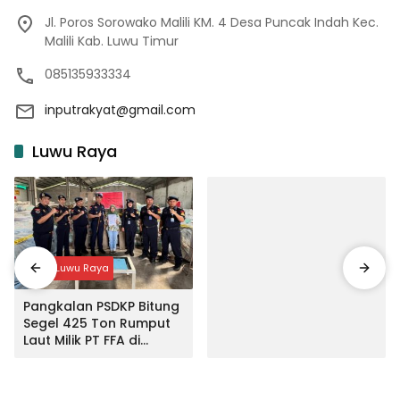
Jl. Poros Sorowako Malili KM. 4 Desa Puncak Indah Kec.
Malili Kab. Luwu Timur
085135933334
inputrakyat@gmail.com
Luwu Raya
Input Luwu Raya
Pangkalan PSDKP Bitung
Segel 425 Ton Rumput
Laut Milik PT FFA di
Makassar