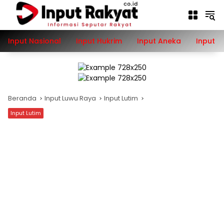
Langsung
ke
konten
Input Nasional
Input Hukrim
Input Aneka
Input P
Beranda
Input Luwu Raya
Input Lutim
Input Lutim