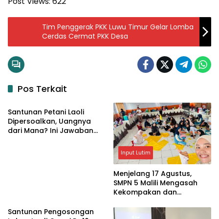
Post Views:
622
Tim Penggerak PKK Luwu Timur Gelar Lomba
Cerdas Cermat PKK Desa
Pos Terkait
Input Lutim
Santunan Petani Laoli
Dipersoalkan, Uangnya
dari Mana? Ini Jawaban
Pemkab Lutim
Input Lutim
Menjelang 17 Agustus,
SMPN 5 Malili Mengasah
Kekompakan dan
Kreativitas Siswa
Santunan Pengosongan