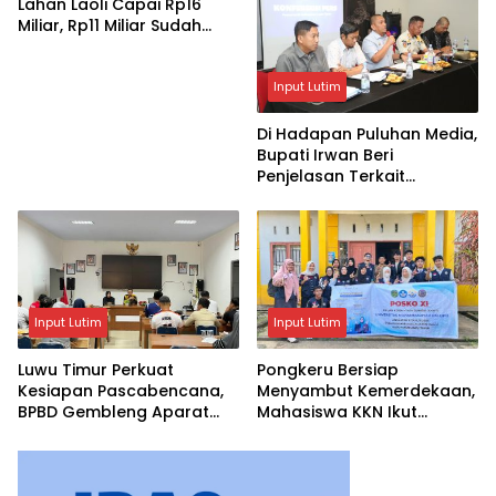
Lahan Laoli Capai Rp16
Miliar, Rp11 Miliar Sudah
Diterima 83 Warga
Input Lutim
Di Hadapan Puluhan Media,
Bupati Irwan Beri
Penjelasan Terkait
Pengosongan Lahan Laoli
Input Lutim
Input Lutim
Luwu Timur Perkuat
Pongkeru Bersiap
Kesiapan Pascabencana,
Menyambut Kemerdekaan,
BPBD Gembleng Aparat
Mahasiswa KKN Ikut
Lewat Bimtek Tiga Hari
Menghidupkan Semangat
17 Agustus