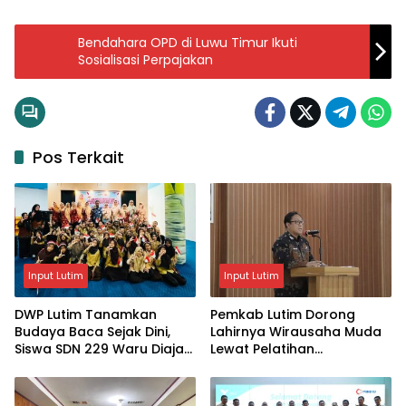
Bendahara OPD di Luwu Timur Ikuti
Sosialisasi Perpajakan
Pos Terkait
Input Lutim
Input Lutim
DWP Lutim Tanamkan
Pemkab Lutim Dorong
Budaya Baca Sejak Dini,
Lahirnya Wirausaha Muda
Siswa SDN 229 Waru Diajak
Lewat Pelatihan
Kenali Perpustakaan
Kewirausahaan Pemula