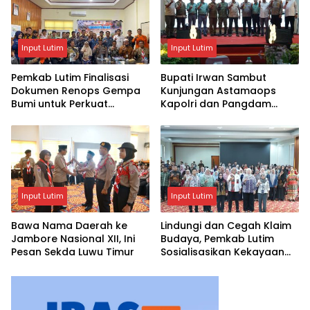
Input Lutim
Input Lutim
Pemkab Lutim Finalisasi
Bupati Irwan Sambut
Dokumen Renops Gempa
Kunjungan Astamaops
Bumi untuk Perkuat
Kapolri dan Pangdam
Penanganan Darurat
XIV/Hasanuddin di Luwu
Timur
Input Lutim
Input Lutim
Bawa Nama Daerah ke
Lindungi dan Cegah Klaim
Jambore Nasional XII, Ini
Budaya, Pemkab Lutim
Pesan Sekda Luwu Timur
Sosialisasikan Kekayaan
Intelektual Komunal