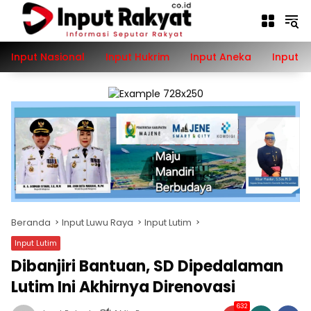
Langsung
ke
konten
Input Nasional
Input Hukrim
Input Aneka
Input P
Beranda
Input Luwu Raya
Input Lutim
Input Lutim
Dibanjiri Bantuan, SD Dipedalaman
Lutim Ini Akhirnya Direnovasi
632