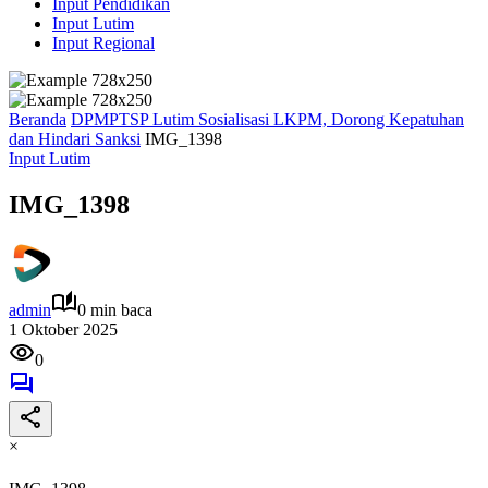
Input Pendidikan
Input Lutim
Input Regional
Beranda
DPMPTSP Lutim Sosialisasi LKPM, Dorong Kepatuhan
dan Hindari Sanksi
IMG_1398
Input Lutim
IMG_1398
admin
0 min baca
1 Oktober 2025
0
×