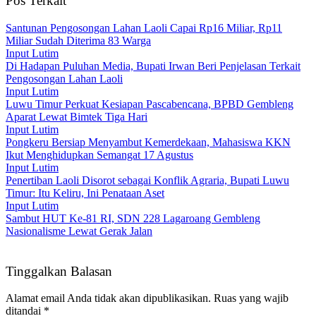
Pos Terkait
Santunan Pengosongan Lahan Laoli Capai Rp16 Miliar, Rp11
Miliar Sudah Diterima 83 Warga
Input Lutim
Di Hadapan Puluhan Media, Bupati Irwan Beri Penjelasan Terkait
Pengosongan Lahan Laoli
Input Lutim
Luwu Timur Perkuat Kesiapan Pascabencana, BPBD Gembleng
Aparat Lewat Bimtek Tiga Hari
Input Lutim
Pongkeru Bersiap Menyambut Kemerdekaan, Mahasiswa KKN
Ikut Menghidupkan Semangat 17 Agustus
Input Lutim
Penertiban Laoli Disorot sebagai Konflik Agraria, Bupati Luwu
Timur: Itu Keliru, Ini Penataan Aset
Input Lutim
Sambut HUT Ke-81 RI, SDN 228 Lagaroang Gembleng
Nasionalisme Lewat Gerak Jalan
Tinggalkan Balasan
Alamat email Anda tidak akan dipublikasikan.
Ruas yang wajib
ditandai
*