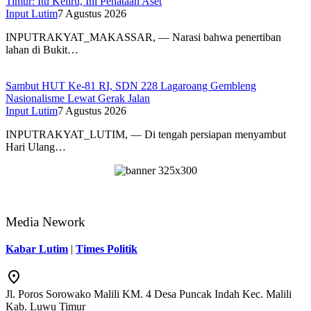
Timur: Itu Keliru, Ini Penataan Aset
Input Lutim
7 Agustus 2026
INPUTRAKYAT_MAKASSAR, — Narasi bahwa penertiban
lahan di Bukit…
Sambut HUT Ke-81 RI, SDN 228 Lagaroang Gembleng
Nasionalisme Lewat Gerak Jalan
Input Lutim
7 Agustus 2026
INPUTRAKYAT_LUTIM, — Di tengah persiapan menyambut
Hari Ulang…
Media Nework
Kabar Lutim
|
Times Politik
Jl. Poros Sorowako Malili KM. 4 Desa Puncak Indah Kec. Malili
Kab. Luwu Timur