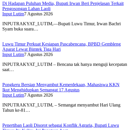
Di Hadapan Puluhan Media, Bupati Irwan Beri Penjelasan Terkait
Pengosongan Lahan Laoli
Input Lutim
7 Agustus 2026
INPUTRAKYAT_LUTIM,—Bupati Luwu Timur, Irwan Bachri
Syam buka suara…
Luwu Timur Perkuat Kesiapan Pascabencana, BPBD Gembleng
Aparat Lewat Bimtek Tiga Hari
Input Lutim
7 Agustus 2026
INPUTRAKYAT_LUTIM – Bencana tak hanya menguji kecepatan
saat…
Pongkeru Bersiap Menyambut Kemerdekaan, Mahasiswa KKN
Ikut Menghidupkan Semangat 17 Agustus
Input Lutim
7 Agustus 2026
INPUTRAKYAT_LUTIM, – Semangat menyambut Hari Ulang
Tahun ke-81…
Penertiban Laoli Disorot sebagai Konflik Agraria, Bupati Luwu