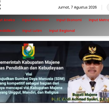
Jumat, 7 Agustus 2026
ut Aneka
Input Parlemen
Input Ekonomi
Input Metr
endidikan
Input Lutim
Input Regional