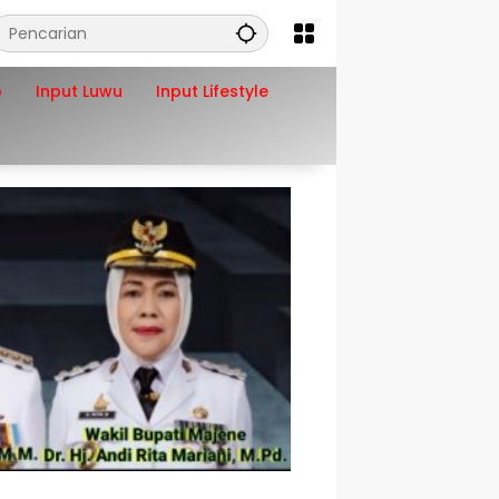
o
Input Luwu
Input Lifestyle