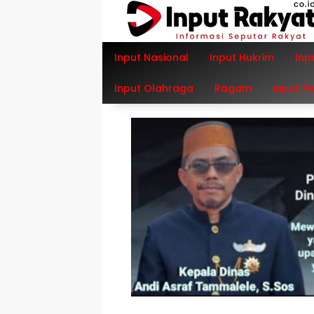
Langsung
ke
konten
Input Nasional
Input Hukrim
Inp
Input Olahraga
Ragam
Input P