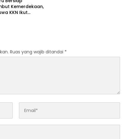
ru Bersiap
but Kemerdekaan,
swa KKN Ikut
dupkan Semangat 17
s
kan.
Ruas yang wajib ditandai
*