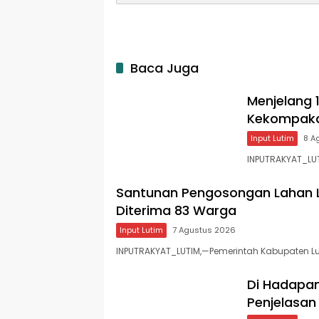
Baca Juga
Menjelang 
Kekompakan
Input Lutim
8 A
INPUTRAKYAT_LUT
Santunan Pengosongan Lahan Laol
Diterima 83 Warga
Input Lutim
7 Agustus 2026
INPUTRAKYAT_LUTIM,—Pemerintah Kabupaten Lu
Di Hadapan
Penjelasan