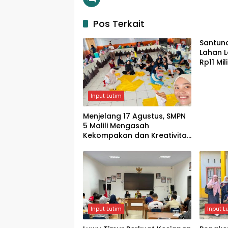
Pos Terkait
Santun
Lahan L
Rp11 Mi
Warga
Input Lutim
Menjelang 17 Agustus, SMPN
5 Malili Mengasah
Kekompakan dan Kreativitas
Siswa
Input Lutim
Input L