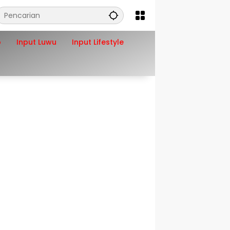
o
Input Luwu
Input Lifestyle