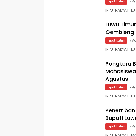
Input Lutim
7 A
INPUTRAKYAT_LUT
Luwu Timur
Gembleng A
Input Lutim
7 A
INPUTRAKYAT_LU
Pongkeru 
Mahasiswa
Agustus
Input Lutim
7 A
INPUTRAKYAT_LU
Penertiban 
Bupati Luwu
Input Lutim
7 A
INPUTRAKYAT_MAK