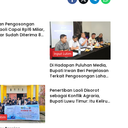
an Pengosongan
aoli Capai Rp16 Miliar,
liar Sudah Diterima 83
Input Lutim
Di Hadapan Puluhan Media,
Bupati Irwan Beri Penjelasan
Terkait Pengosongan Lahan
Input Lutim
Laoli
Penertiban Laoli Disorot
sebagai Konflik Agraria,
Bupati Luwu Timur: Itu Keliru,
Ini Penataan Aset
utim