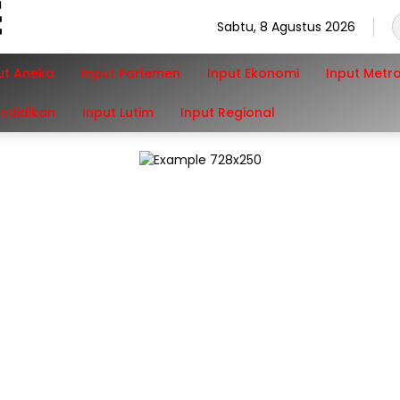
Sabtu, 8 Agustus 2026
ut Aneka
Input Parlemen
Input Ekonomi
Input Metr
endidikan
Input Lutim
Input Regional