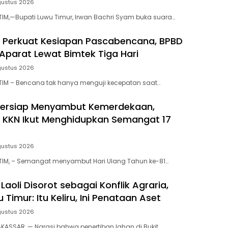
gustus 2026
IM,—Bupati Luwu Timur, Irwan Bachri Syam buka suara…
 Perkuat Kesiapan Pascabencana, BPBD
parat Lewat Bimtek Tiga Hari
gustus 2026
TIM – Bencana tak hanya menguji kecepatan saat…
Bersiap Menyambut Kemerdekaan,
 KKN Ikut Menghidupkan Semangat 17
gustus 2026
TIM, – Semangat menyambut Hari Ulang Tahun ke-81…
Laoli Disorot sebagai Konflik Agraria,
 Timur: Itu Keliru, Ini Penataan Aset
gustus 2026
ASSAR, — Narasi bahwa penertiban lahan di Bukit…