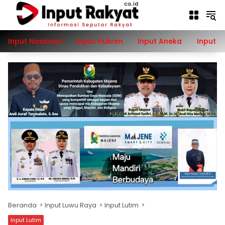
Langsung
ke
konten
Input Nasional
Input Hukrim
Input Aneka
Input P
Beranda
Input Luwu Raya
Input Lutim
Input Lutim