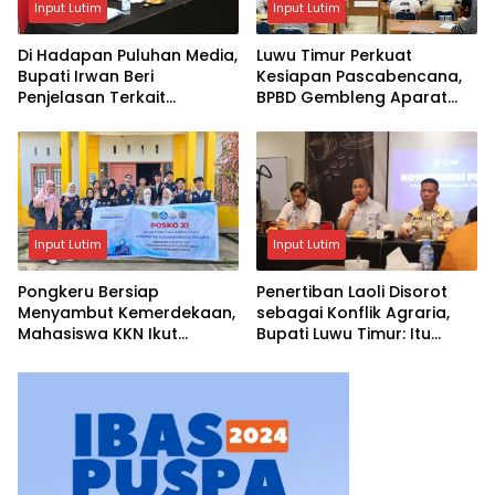
Input Lutim
Input Lutim
Di Hadapan Puluhan Media,
Luwu Timur Perkuat
Bupati Irwan Beri
Kesiapan Pascabencana,
Penjelasan Terkait
BPBD Gembleng Aparat
Pengosongan Lahan Laoli
Lewat Bimtek Tiga Hari
Input Lutim
Input Lutim
Pongkeru Bersiap
Penertiban Laoli Disorot
Menyambut Kemerdekaan,
sebagai Konflik Agraria,
Mahasiswa KKN Ikut
Bupati Luwu Timur: Itu
Menghidupkan Semangat
Keliru, Ini Penataan Aset
17 Agustus