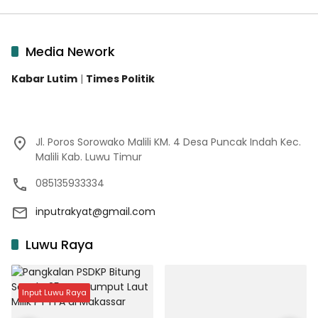
Media Nework
Kabar Lutim
|
Times Politik
Jl. Poros Sorowako Malili KM. 4 Desa Puncak Indah Kec.
Malili Kab. Luwu Timur
085135933334
inputrakyat@gmail.com
Luwu Raya
Input Luwu Raya