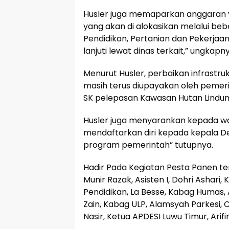
Husler juga memaparkan anggaran y
yang akan di alokasikan melalui be
Pendidikan, Pertanian dan Pekerjaan
lanjuti lewat dinas terkait,” ungkapny
Menurut Husler, perbaikan infrastru
masih terus diupayakan oleh peme
SK pelepasan Kawasan Hutan Lindun
Husler juga menyarankan kepada w
mendaftarkan diri kepada kepala 
program pemerintah” tutupnya.
Hadir Pada Kegiatan Pesta Panen t
Munir Razak, Asisten I, Dohri Ashari
Pendidikan, La Besse, Kabag Humas, 
Zain, Kabag ULP, Alamsyah Parkesi,
Nasir, Ketua APDESI Luwu Timur, Arif