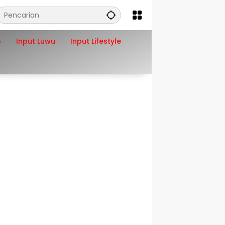
o
Input Luwu
Input Lifestyle