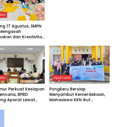
Warga
utim
ng 17 Agustus, SMPN
i Mengasah
akan dan Kreativitas
utim
Input Lutim
mur Perkuat Kesiapan
Pongkeru Bersiap
encana, BPBD
Menyambut Kemerdekaan,
ng Aparat Lewat
Mahasiswa KKN Ikut
Tiga Hari
Menghidupkan Semangat 17
Agustus