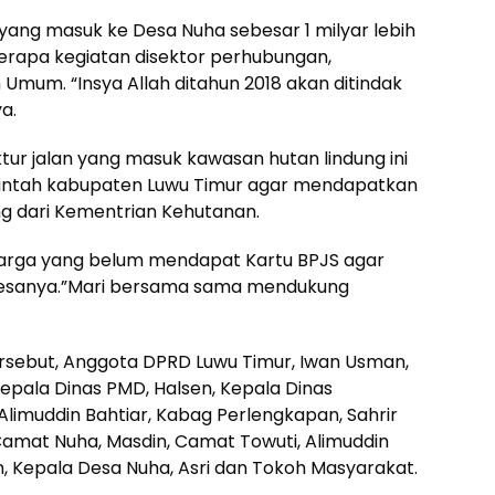
ang masuk ke Desa Nuha sebesar 1 milyar lebih
berapa kegiatan disektor perhubungan,
 Umum. “Insya Allah ditahun 2018 akan ditindak
a.
ktur jalan yang masuk kawasan hutan lindung ini
rintah kabupaten Luwu Timur agar mendapatkan
g dari Kementrian Kehutanan.
arga yang belum mendapat Kartu BPJS agar
Desanya.”Mari bersama sama mendukung
ersebut, Anggota DPRD Luwu Timur, Iwan Usman,
, Kepala Dinas PMD, Halsen, Kepala Dinas
Alimuddin Bahtiar, Kabag Perlengkapan, Sahrir
 Camat Nuha, Masdin, Camat Towuti, Alimuddin
in, Kepala Desa Nuha, Asri dan Tokoh Masyarakat.