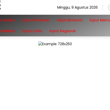
Minggu, 9 Agustus 2026
ut Aneka
Input Parlemen
Input Ekonomi
Input Metr
endidikan
Input Lutim
Input Regional