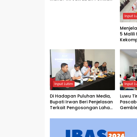
Lutim
Input L
Menjela
5 Malil
Kekomp
Siswa
Input Lutim
Input L
Di Hadapan Puluhan Media,
Luwu Ti
Bupati Irwan Beri Penjelasan
Pascab
Terkait Pengosongan Lahan
Gemble
Laoli
Bimtek 