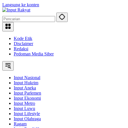
Langsung ke konten
Kode Etik
Disclaimer
Redaksi
Pedoman Media Siber
Input Nasional
Input Hukrim
Input Aneka
Input Parlemen
Input Ekonomi
Input Metro
Input Luwu
Input Lifestyle
Input Olahraga
Ragam