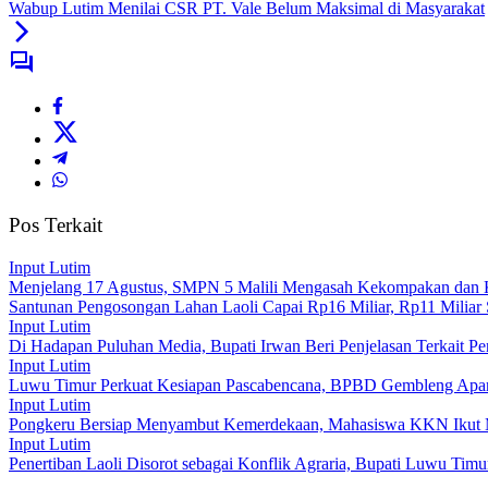
Wabup Lutim Menilai CSR PT. Vale Belum Maksimal di Masyarakat
Pos Terkait
Input Lutim
Menjelang 17 Agustus, SMPN 5 Malili Mengasah Kekompakan dan Kr
Santunan Pengosongan Lahan Laoli Capai Rp16 Miliar, Rp11 Miliar
Input Lutim
Di Hadapan Puluhan Media, Bupati Irwan Beri Penjelasan Terkait P
Input Lutim
Luwu Timur Perkuat Kesiapan Pascabencana, BPBD Gembleng Apara
Input Lutim
Pongkeru Bersiap Menyambut Kemerdekaan, Mahasiswa KKN Ikut 
Input Lutim
Penertiban Laoli Disorot sebagai Konflik Agraria, Bupati Luwu Timur: