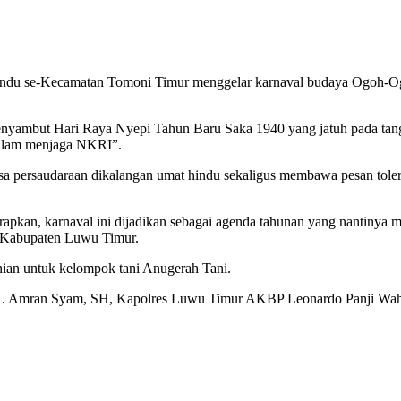
du se-Kecamatan Tomoni Timur menggelar karnaval budaya Ogoh-Ogoh
nyambut Hari Raya Nyepi Tahun Baru Saka 1940 yang jatuh pada tangg
 dalam menjaga NKRI”.
rasa persaudaraan dikalangan umat hindu sekaligus membawa pesan to
an, karnaval ini dijadikan sebagai agenda tahunan yang nantinya men
a Kabupaten Luwu Timur.
anian untuk kelompok tani Anugerah Tani.
, H. Amran Syam, SH, Kapolres Luwu Timur AKBP Leonardo Panji W