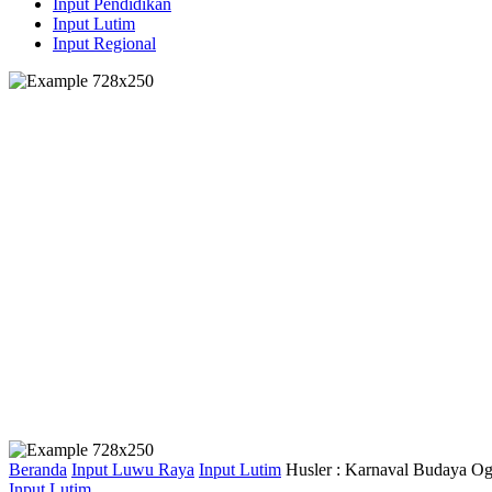
Input Pendidikan
Input Lutim
Input Regional
Beranda
Input Luwu Raya
Input Lutim
Husler : Karnaval Budaya O
Input Lutim