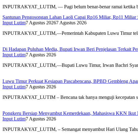
INPUTRAKYAT_LUTIM, — Pagi belum benar-benar ramai ketika b
Santunan Pengosongan Lahan Laoli Capai Rp16 Miliar, Rp11 Miliar
Input Lutim
7 Agustus 2026
7 Agustus 2026
INPUTRAKYAT_LUTIM,—Pemerintah Kabupaten Luwu Timur telah
Di Hadapan Puluhan Media, Bupati Irwan Beri Penjelasan Terkait P
Input Lutim
7 Agustus 2026
INPUTRAKYAT_LUTIM,—Bupati Luwu Timur, Irwan Bachri Syam
Luwu Timur Perkuat Kesiapan Pascabencana, BPBD Gembleng Apara
Input Lutim
7 Agustus 2026
INPUTRAKYAT_LUTIM – Bencana tak hanya menguji kecepatan 
Pongkeru Bersiap Menyambut Kemerdekaan, Mahasiswa KKN Ikut 
Input Lutim
7 Agustus 2026
INPUTRAKYAT_LUTIM, – Semangat menyambut Hari Ulang Tah