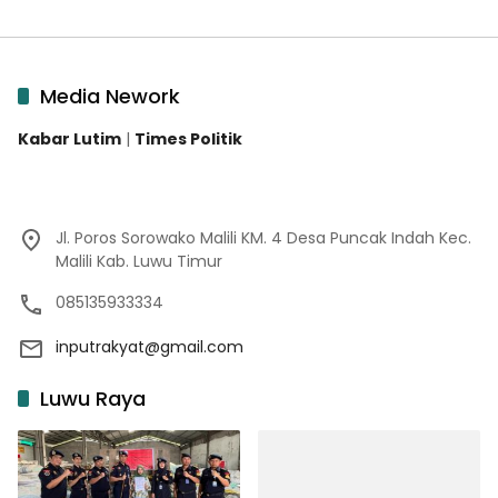
Media Nework
Kabar Lutim
|
Times Politik
Jl. Poros Sorowako Malili KM. 4 Desa Puncak Indah Kec.
Malili Kab. Luwu Timur
085135933334
inputrakyat@gmail.com
Luwu Raya