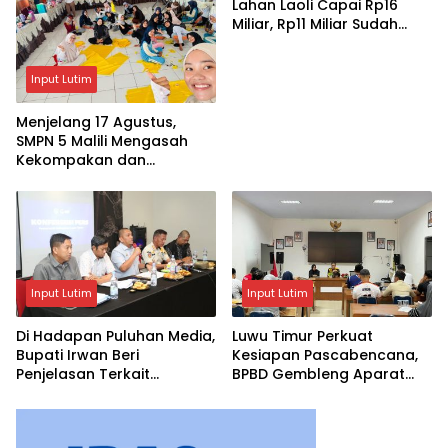
Lahan Laoli Capai Rp16
Miliar, Rp11 Miliar Sudah
Diterima 83 Warga
Input Lutim
Menjelang 17 Agustus,
SMPN 5 Malili Mengasah
Kekompakan dan
Kreativitas Siswa
Input Lutim
Input Lutim
Di Hadapan Puluhan Media,
Luwu Timur Perkuat
Bupati Irwan Beri
Kesiapan Pascabencana,
Penjelasan Terkait
BPBD Gembleng Aparat
Pengosongan Lahan Laoli
Lewat Bimtek Tiga Hari