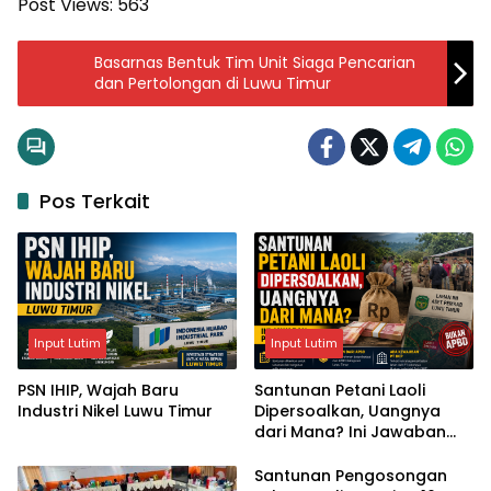
Post Views:
563
Basarnas Bentuk Tim Unit Siaga Pencarian
dan Pertolongan di Luwu Timur
Pos Terkait
Input Lutim
Input Lutim
PSN IHIP, Wajah Baru
Santunan Petani Laoli
Industri Nikel Luwu Timur
Dipersoalkan, Uangnya
dari Mana? Ini Jawaban
Pemkab Lutim
Santunan Pengosongan