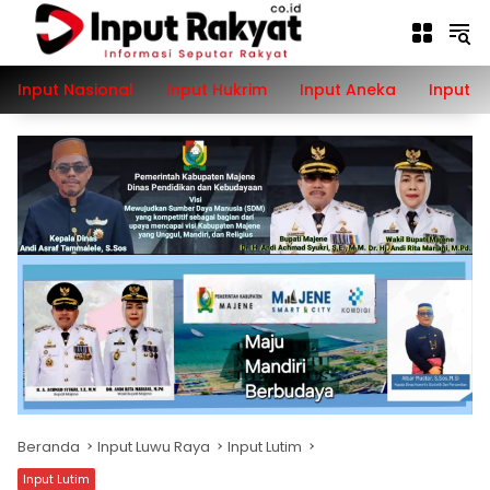
Langsung
ke
konten
Input Nasional
Input Hukrim
Input Aneka
Input P
Beranda
Input Luwu Raya
Input Lutim
Input Lutim