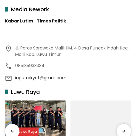
Media Nework
Kabar Lutim
|
Times Politik
Jl. Poros Sorowako Malili KM. 4 Desa Puncak Indah Kec.
Malili Kab. Luwu Timur
085135933334
inputrakyat@gmail.com
Luwu Raya
Input Luwu Raya