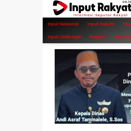
Langsung
ke
konten
Input Nasional
Input Hukrim
Inp
Input Olahraga
Ragam
Input P