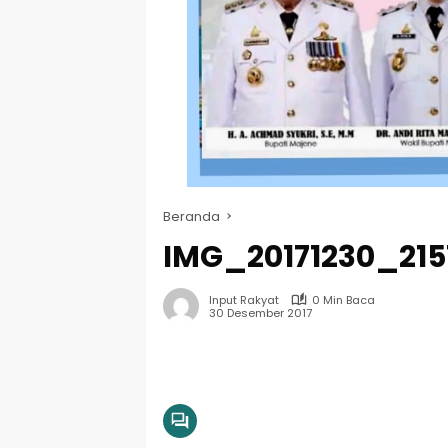
Beranda
IMG_20171230_215
Input Rakyat
0 Min Baca
30 Desember 2017