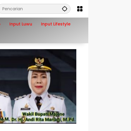
o
Input Luwu
Input Lifestyle