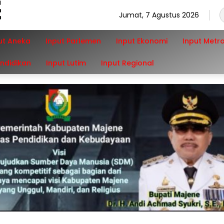
Jumat, 7 Agustus 2026
ut Aneka
Input Parlemen
Input Ekonomi
Input Metr
endidikan
Input Lutim
Input Regional