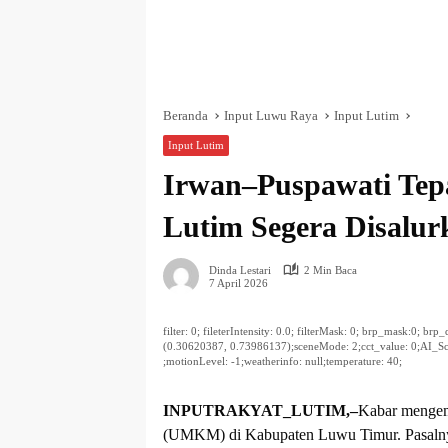
Beranda
Input Luwu Raya
Input Lutim
Input Lutim
Irwan–Puspawati Tep
Lutim Segera Disalur
Dinda Lestari
2 Min Baca
7 April 2026
filter: 0; fileterIntensity: 0.0; filterMask: 0; brp_mask:0; br
(0.30620387, 0.73986137);sceneMode: 2;cct_value: 0;AI_Scene
;motionLevel: -1;weatherinfo: null;temperature: 40;
INPUTRAKYAT_LUTIM,–
Kabar mengem
(UMKM) di Kabupaten Luwu Timur. Pasalny