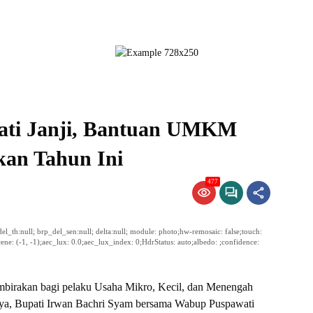
ati Janji, Bantuan UMKM
kan Tahun Ini
477
p_del_th:null; brp_del_sen:null; delta:null; module: photo;hw-remosaic: false;touch:
: (-1, -1);aec_lux: 0.0;aec_lux_index: 0;HdrStatus: auto;albedo: ;confidence:
birakan bagi pelaku Usaha Mikro, Kecil, dan Menengah
a, Bupati Irwan Bachri Syam bersama Wabup Puspawati