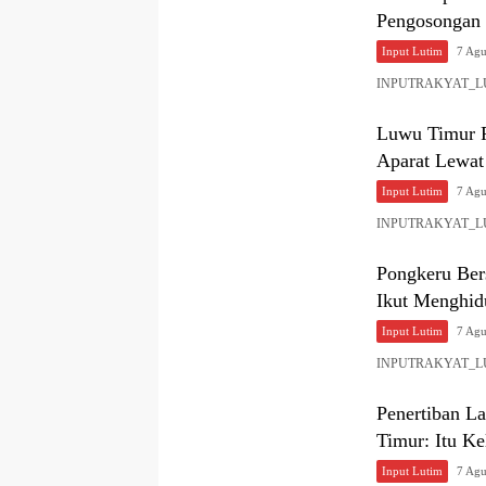
Pengosongan 
Input Lutim
7 Agu
INPUTRAKYAT_LUTI
Luwu Timur 
Aparat Lewat
Input Lutim
7 Agu
INPUTRAKYAT_LUTIM
Pongkeru Be
Ikut Menghid
Input Lutim
7 Agu
INPUTRAKYAT_LUTI
Penertiban La
Timur: Itu Ke
Input Lutim
7 Agu