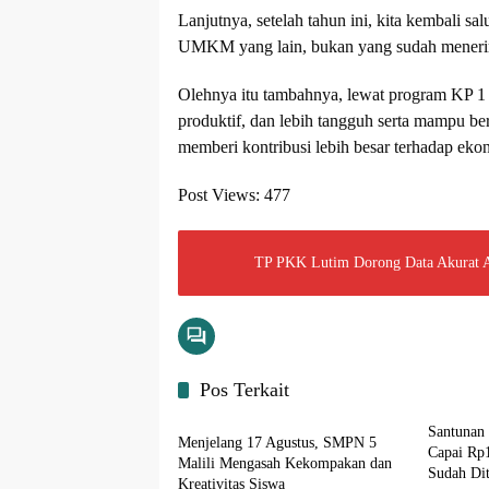
Lanjutnya, setelah tahun ini, kita kembali sa
UMKM yang lain, bukan yang sudah menerima 
Olehnya itu tambahnya, lewat program KP 1
produktif, dan lebih tangguh serta mampu be
memberi kontribusi lebih besar terhadap eko
Post Views:
477
TP PKK Lutim Dorong Data Akurat A
Pos Terkait
Input Lutim
Santunan
Menjelang 17 Agustus, SMPN 5
Capai Rp1
Malili Mengasah Kekompakan dan
Sudah Di
Kreativitas Siswa