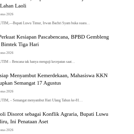
Lahan Laoli
stus 2026
M,—Bupati Luwu Timur, Irwan Bachri Syam buka suara…
Perkuat Kesiapan Pascabencana, BPBD Gembleng
 Bimtek Tiga Hari
stus 2026
 – Bencana tak hanya menguji kecepatan saat…
rsiap Menyambut Kemerdekaan, Mahasiswa KKN
upkan Semangat 17 Agustus
stus 2026
M, – Semangat menyambut Hari Ulang Tahun ke-81…
oli Disorot sebagai Konflik Agraria, Bupati Luwu
liru, Ini Penataan Aset
stus 2026