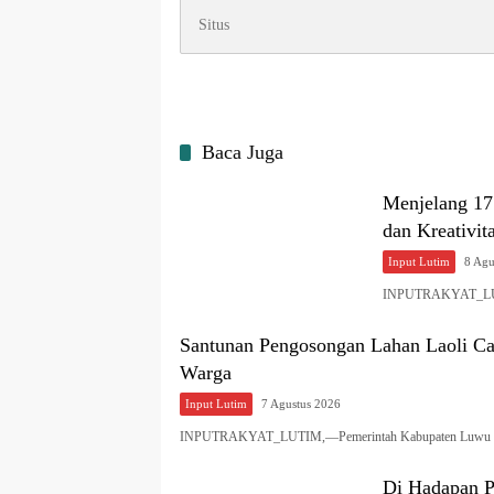
Baca Juga
Menjelang 1
dan Kreativit
Input Lutim
8 Agu
INPUTRAKYAT_LUTIM
Santunan Pengosongan Lahan Laoli Cap
Warga
Input Lutim
7 Agustus 2026
INPUTRAKYAT_LUTIM,—Pemerintah Kabupaten Luwu Timu
Di Hadapan Pu