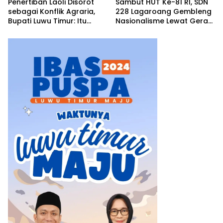
Penertiban Laoli Disorot
Sambut HUT Ke-81 RI, SDN
sebagai Konflik Agraria,
228 Lagaroang Gembleng
Bupati Luwu Timur: Itu
Nasionalisme Lewat Gerak
Keliru, Ini Penataan Aset
Jalan