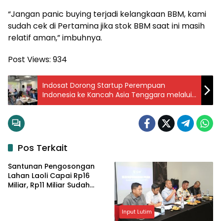
“Jangan panic buying terjadi kelangkaan BBM, kami
sudah cek di Pertamina jika stok BBM saat ini masih
relatif aman,” imbuhnya.
Post Views:
934
Indosat Dorong Startup Perempuan
Indonesia ke Kancah Asia Tenggara melalui
Program SheHacks di Vietnam
Pos Terkait
Santunan Pengosongan
Lahan Laoli Capai Rp16
Miliar, Rp11 Miliar Sudah
Diterima 83 Warga
Input Lutim