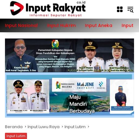
Langsung
ke
konten
Input Nasional
Input Hukrim
Input Aneka
Input P
Beranda
Input Luwu Raya
Input Lutim
Input Lutim