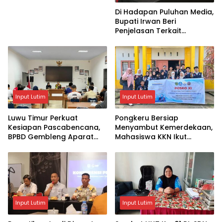
Di Hadapan Puluhan Media,
Bupati Irwan Beri
Penjelasan Terkait
Pengosongan Lahan Laoli
Input Lutim
Input Lutim
Luwu Timur Perkuat
Pongkeru Bersiap
Kesiapan Pascabencana,
Menyambut Kemerdekaan,
BPBD Gembleng Aparat
Mahasiswa KKN Ikut
Lewat Bimtek Tiga Hari
Menghidupkan Semangat
17 Agustus
Input Lutim
Input Lutim