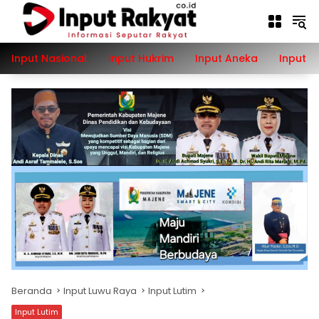
Langsung
ke
konten
Input Nasional
Input Hukrim
Input Aneka
Input P
Beranda
Input Luwu Raya
Input Lutim
Input Lutim