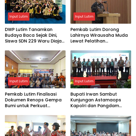
Input Lutim
Input Lutim
DWP Lutim Tanamkan
Pemkab Lutim Dorong
Budaya Baca Sejak Dini,
Lahirnya Wirausaha Muda
Siswa SDN 229 Waru Diajak
Lewat Pelatihan
Kenali Perpustakaan
Kewirausahaan Pemula
Input Lutim
Input Lutim
Pemkab Lutim Finalisasi
Bupati Irwan Sambut
Dokumen Renops Gempa
Kunjungan Astamaops
Bumi untuk Perkuat
Kapolri dan Pangdam
Penanganan Darurat
XIV/Hasanuddin di Luwu
Timur