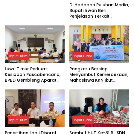
Di Hadapan Puluhan Media,
Bupati Irwan Beri
Penjelasan Terkait
Pengosongan Lahan Laoli
Input Lutim
Input Lutim
Luwu Timur Perkuat
Pongkeru Bersiap
Kesiapan Pascabencana,
Menyambut Kemerdekaan,
BPBD Gembleng Aparat
Mahasiswa KKN Ikut
Lewat Bimtek Tiga Hari
Menghidupkan Semangat
17 Agustus
Input Lutim
Input Lutim
Penertiban Laoli Disorot
Sambut HUT Ke-81 RI, SDN