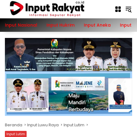
Langsung
ke
konten
Input Nasional
Input Hukrim
Input Aneka
Input P
Beranda
Input Luwu Raya
Input Lutim
Input Lutim