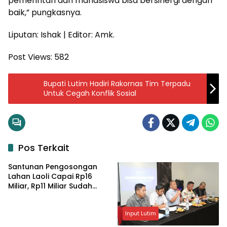
pemerintah dan mahasiswa bisa bersinergi dengan
baik,” pungkasnya.
Liputan: Ishak | Editor: Amk.
Post Views:
582
Bupati Lutim Hadiri Rakornas Tim Terpadu
Untuk Cegah Konflik Sosial
Pos Terkait
Santunan Pengosongan
Lahan Laoli Capai Rp16
Miliar, Rp11 Miliar Sudah
Diterima 83 Warga
Input Lutim