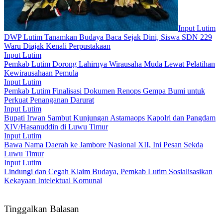
Input Lutim
DWP Lutim Tanamkan Budaya Baca Sejak Dini, Siswa SDN 229
Waru Diajak Kenali Perpustakaan
Input Lutim
Pemkab Lutim Dorong Lahirnya Wirausaha Muda Lewat Pelatihan
Kewirausahaan Pemula
Input Lutim
Pemkab Lutim Finalisasi Dokumen Renops Gempa Bumi untuk
Perkuat Penanganan Darurat
Input Lutim
Bupati Irwan Sambut Kunjungan Astamaops Kapolri dan Pangdam
XIV/Hasanuddin di Luwu Timur
Input Lutim
Bawa Nama Daerah ke Jambore Nasional XII, Ini Pesan Sekda
Luwu Timur
Input Lutim
Lindungi dan Cegah Klaim Budaya, Pemkab Lutim Sosialisasikan
Kekayaan Intelektual Komunal
Tinggalkan Balasan