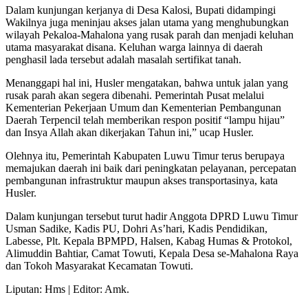
Dalam kunjungan kerjanya di Desa Kalosi, Bupati didampingi
Wakilnya juga meninjau akses jalan utama yang menghubungkan
wilayah Pekaloa-Mahalona yang rusak parah dan menjadi keluhan
utama masyarakat disana. Keluhan warga lainnya di daerah
penghasil lada tersebut adalah masalah sertifikat tanah.
Menanggapi hal ini, Husler mengatakan, bahwa untuk jalan yang
rusak parah akan segera dibenahi. Pemerintah Pusat melalui
Kementerian Pekerjaan Umum dan Kementerian Pembangunan
Daerah Terpencil telah memberikan respon positif “lampu hijau”
dan Insya Allah akan dikerjakan Tahun ini,” ucap Husler.
Olehnya itu, Pemerintah Kabupaten Luwu Timur terus berupaya
memajukan daerah ini baik dari peningkatan pelayanan, percepatan
pembangunan infrastruktur maupun akses transportasinya, kata
Husler.
Dalam kunjungan tersebut turut hadir Anggota DPRD Luwu Timur
Usman Sadike, Kadis PU, Dohri As’hari, Kadis Pendidikan,
Labesse, Plt. Kepala BPMPD, Halsen, Kabag Humas & Protokol,
Alimuddin Bahtiar, Camat Towuti, Kepala Desa se-Mahalona Raya
dan Tokoh Masyarakat Kecamatan Towuti.
Liputan: Hms | Editor: Amk.