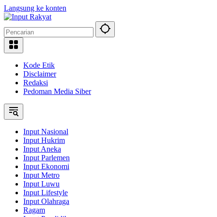
Langsung ke konten
Kode Etik
Disclaimer
Redaksi
Pedoman Media Siber
Input Nasional
Input Hukrim
Input Aneka
Input Parlemen
Input Ekonomi
Input Metro
Input Luwu
Input Lifestyle
Input Olahraga
Ragam