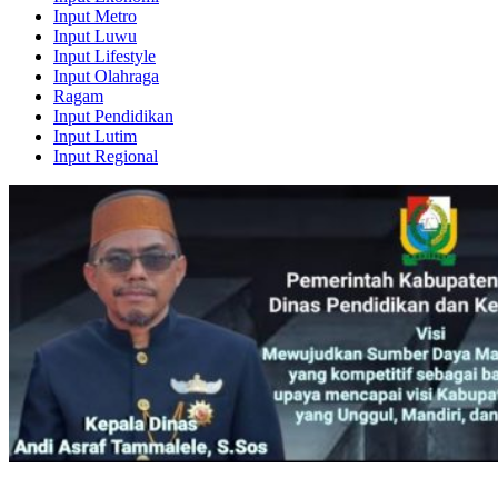
Input Metro
Input Luwu
Input Lifestyle
Input Olahraga
Ragam
Input Pendidikan
Input Lutim
Input Regional