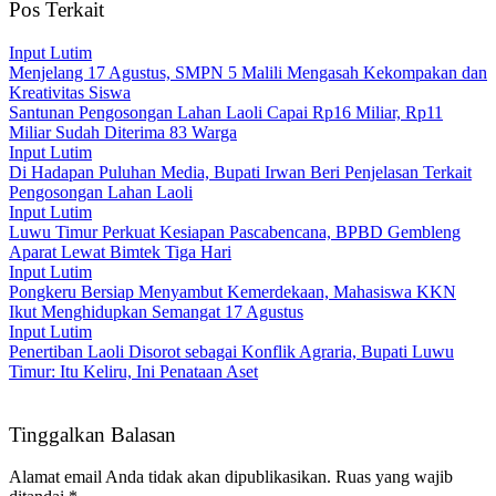
Pos Terkait
Input Lutim
Menjelang 17 Agustus, SMPN 5 Malili Mengasah Kekompakan dan
Kreativitas Siswa
Santunan Pengosongan Lahan Laoli Capai Rp16 Miliar, Rp11
Miliar Sudah Diterima 83 Warga
Input Lutim
Di Hadapan Puluhan Media, Bupati Irwan Beri Penjelasan Terkait
Pengosongan Lahan Laoli
Input Lutim
Luwu Timur Perkuat Kesiapan Pascabencana, BPBD Gembleng
Aparat Lewat Bimtek Tiga Hari
Input Lutim
Pongkeru Bersiap Menyambut Kemerdekaan, Mahasiswa KKN
Ikut Menghidupkan Semangat 17 Agustus
Input Lutim
Penertiban Laoli Disorot sebagai Konflik Agraria, Bupati Luwu
Timur: Itu Keliru, Ini Penataan Aset
Tinggalkan Balasan
Alamat email Anda tidak akan dipublikasikan.
Ruas yang wajib