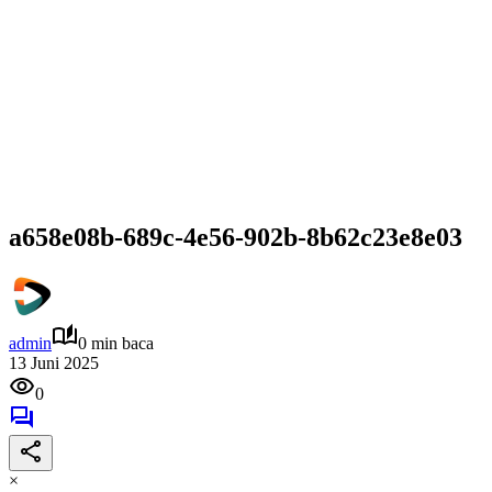
a658e08b-689c-4e56-902b-8b62c23e8e03
admin
0 min baca
13 Juni 2025
0
×