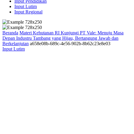
Input Pendidikan
Input Lutim
Input Regional
Beranda
Materi Kehutanan RI Kunjungi PT Vale: Menuju Masa
Depan Industru Tambang yang Hijau, Bertangung Jawab dan
Berkelanjutan
a658e08b-689c-4e56-902b-8b62c23e8e03
Input Lutim