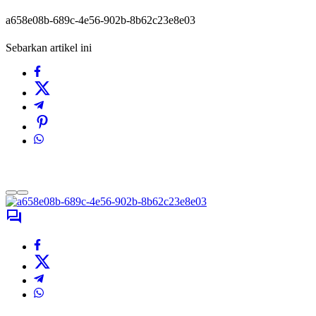
a658e08b-689c-4e56-902b-8b62c23e8e03
Sebarkan artikel ini