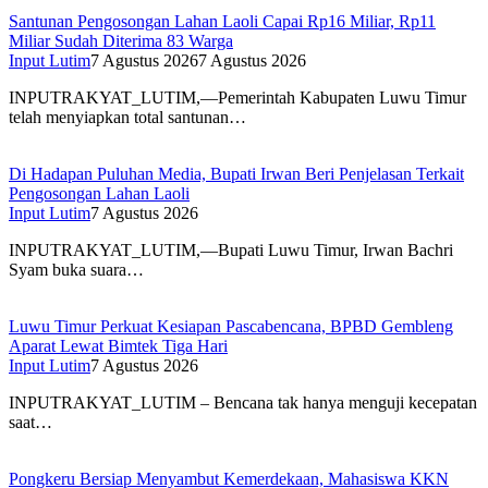
Santunan Pengosongan Lahan Laoli Capai Rp16 Miliar, Rp11
Miliar Sudah Diterima 83 Warga
Input Lutim
7 Agustus 2026
7 Agustus 2026
INPUTRAKYAT_LUTIM,—Pemerintah Kabupaten Luwu Timur
telah menyiapkan total santunan…
Di Hadapan Puluhan Media, Bupati Irwan Beri Penjelasan Terkait
Pengosongan Lahan Laoli
Input Lutim
7 Agustus 2026
INPUTRAKYAT_LUTIM,—Bupati Luwu Timur, Irwan Bachri
Syam buka suara…
Luwu Timur Perkuat Kesiapan Pascabencana, BPBD Gembleng
Aparat Lewat Bimtek Tiga Hari
Input Lutim
7 Agustus 2026
INPUTRAKYAT_LUTIM – Bencana tak hanya menguji kecepatan
saat…
Pongkeru Bersiap Menyambut Kemerdekaan, Mahasiswa KKN