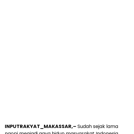
INPUTRAKYAT_MAKASSAR,–
Sudah sejak lama
ngopi menjadi gaya hidup masyarakat Indonesia.