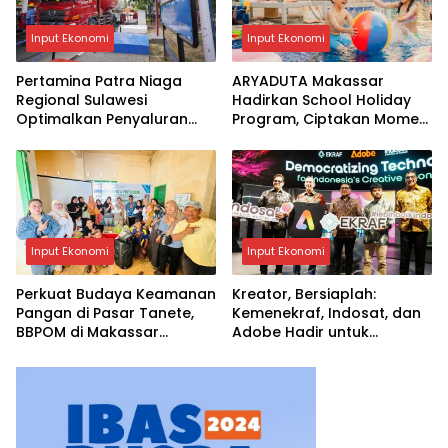
Input Ekonomi
Input Ekonomi
Pertamina Patra Niaga
ARYADUTA Makassar
Regional Sulawesi
Hadirkan School Holiday
Optimalkan Penyaluran
Program, Ciptakan Momen
BBM di Kota Makassar
Liburan yang Seru dan
Berkualitas untuk Keluarga
Input Ekonomi
Input Ekonomi
Perkuat Budaya Keamanan
Kreator, Bersiaplah:
Pangan di Pasar Tanete,
Kemenekraf, Indosat, dan
BBPOM di Makassar
Adobe Hadir untuk
Laksanakan Bimtek Pasar
Mengubah Kreativitas
Pangan Aman Berbasis
Menjadi Peluang Nyata
Komunitas