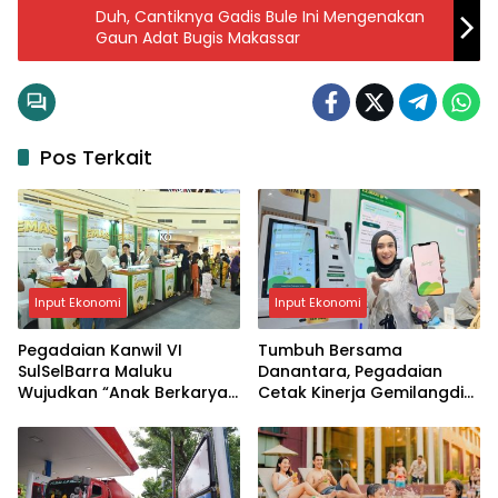
Duh, Cantiknya Gadis Bule Ini Mengenakan
Gaun Adat Bugis Makassar
Pos Terkait
Input Ekonomi
Input Ekonomi
Pegadaian Kanwil VI
Tumbuh Bersama
SulSelBarra Maluku
Danantara, Pegadaian
Wujudkan “Anak Berkarya,
Cetak Kinerja Gemilangdi
Keluarga Berdaya” Lewat
Semester 1 Tahun 2026
Pameran UMKM dan Bazar
Emas