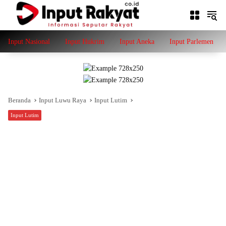
Langsung
ke
konten
Input Nasional
Input Hukrim
Input Aneka
Input Parlemen
Beranda
Input Luwu Raya
Input Lutim
Input Lutim