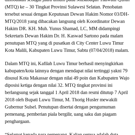
(MTQ) ke – 30 Tingkat Provinsi Sulawesi Selatan. Penobatan
tersebut sesuai dengan Keputusan Dewan Hakim Nomor 03/DH-
MTQ/2018 yang dibacakan langsung oleh Koordinator Dewan
Hakim DR. KH. Muh. Yunus Shamad, LC, MM didampingi
Sekretaris Dewan Hakim Dr. H. Kaswad Sartono pada malam
penutupan MTQ yang di pusatkan di City Center Luwu Timur
Kota Malili, Kabupaten Luwu Timur, Sabtu (07/04/2018) malam.
Dalam MTQ ini, Kafilah Luwu Timur berhasil menyingkirkan
kabupaten/kota lainnya dengan mendapat nilai tertinggi yakni 79
disusul Kota Makassar dengan nilai 49 poin dan Kabupaten Wajo
diposisi ketiga dengan nilai 32. MTQ tingkat provinsi ini
berlangsung sejak tanggal 1 April 2018 dan resmi ditutup 7 April
2018 oleh Bupati Luwu Timur, M. Thorig Husler mewakili
Gubernur Sulsel. Penutupan disertai dengan pengumuman
pemenang, pemberian piala bergilir, uang saku dan piagam
penghargaan.
“Selamat kepada para pemenang. Kalian semua adalah duta