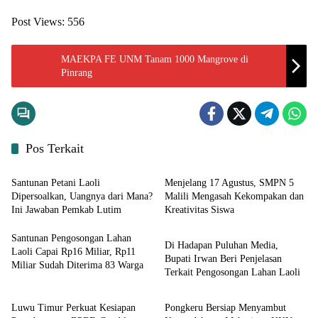
Post Views:
556
MAEKPA FE UNM Tanam 1000 Mangrove di
Pinrang
Pos Terkait
Input Lutim
Input Lutim
Santunan Petani Laoli
Menjelang 17 Agustus, SMPN 5
Dipersoalkan, Uangnya dari Mana?
Malili Mengasah Kekompakan dan
Ini Jawaban Pemkab Lutim
Kreativitas Siswa
Input Lutim
Santunan Pengosongan Lahan
Di Hadapan Puluhan Media,
Laoli Capai Rp16 Miliar, Rp11
Bupati Irwan Beri Penjelasan
Miliar Sudah Diterima 83 Warga
Terkait Pengosongan Lahan Laoli
Input Lutim
Input Lutim
Luwu Timur Perkuat Kesiapan
Pongkeru Bersiap Menyambut