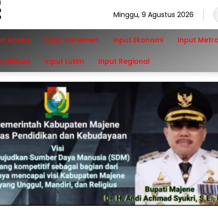
Minggu, 9 Agustus 2026
ut Aneka
Input Parlemen
Input Ekonomi
Input Metr
endidikan
Input Lutim
Input Regional