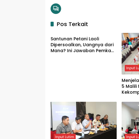
Pos Terkait
Input Lutim
Santunan Petani Laoli
Dipersoalkan, Uangnya dari
Mana? Ini Jawaban Pemkab
Lutim
Input L
Menjela
5 Malil
Kekomp
Siswa
Input Lutim
Input L