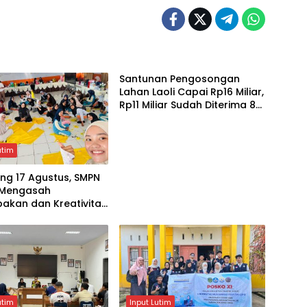
Santunan Pengosongan
Lahan Laoli Capai Rp16 Miliar,
Rp11 Miliar Sudah Diterima 83
Warga
utim
ng 17 Agustus, SMPN
i Mengasah
akan dan Kreativitas
utim
Input Lutim