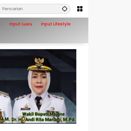
o
Input Luwu
Input Lifestyle