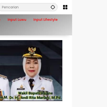
o
Input Luwu
Input Lifestyle