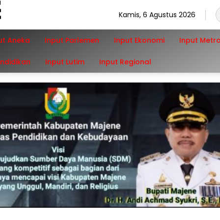
Kamis, 6 Agustus 2026
ut Aneka
Input Parlemen
Input Ekonomi
Input Metr
endidikan
Input Lutim
Input Regional