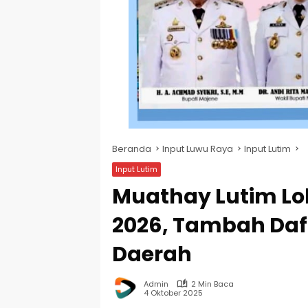
Beranda
Input Luwu Raya
Input Lutim
Input Lutim
Muathay Lutim Lolo
2026, Tambah Daf
Daerah
Admin
2 Min Baca
4 Oktober 2025