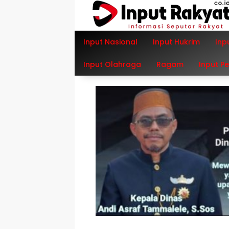
Langsung
ke
konten
Input Nasional
Input Hukrim
Inp
Input Olahraga
Ragam
Input P