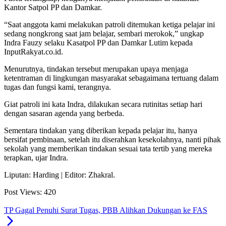
Kantor Satpol PP dan Damkar.
“Saat anggota kami melakukan patroli ditemukan ketiga pelajar ini
sedang nongkrong saat jam belajar, sembari merokok,” ungkap
Indra Fauzy selaku Kasatpol PP dan Damkar Lutim kepada
InputRakyat.co.id.
Menurutnya, tindakan tersebut merupakan upaya menjaga
ketentraman di lingkungan masyarakat sebagaimana tertuang dalam
tugas dan fungsi kami, terangnya.
Giat patroli ini kata Indra, dilakukan secara rutinitas setiap hari
dengan sasaran agenda yang berbeda.
Sementara tindakan yang diberikan kepada pelajar itu, hanya
bersifat pembinaan, setelah itu diserahkan kesekolahnya, nanti pihak
sekolah yang memberikan tindakan sesuai tata tertib yang mereka
terapkan, ujar Indra.
Liputan: Harding | Editor: Zhakral.
Post Views:
420
TP Gagal Penuhi Surat Tugas, PBB Alihkan Dukungan ke FAS