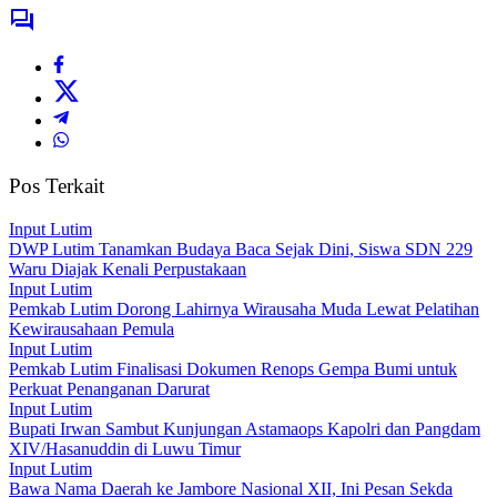
Pos Terkait
Input Lutim
DWP Lutim Tanamkan Budaya Baca Sejak Dini, Siswa SDN 229
Waru Diajak Kenali Perpustakaan
Input Lutim
Pemkab Lutim Dorong Lahirnya Wirausaha Muda Lewat Pelatihan
Kewirausahaan Pemula
Input Lutim
Pemkab Lutim Finalisasi Dokumen Renops Gempa Bumi untuk
Perkuat Penanganan Darurat
Input Lutim
Bupati Irwan Sambut Kunjungan Astamaops Kapolri dan Pangdam
XIV/Hasanuddin di Luwu Timur
Input Lutim
Bawa Nama Daerah ke Jambore Nasional XII, Ini Pesan Sekda