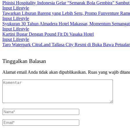
Phinisi Hospitality Indonesia Gelar “Semarak Bola Gembira” Samb
Input Lifestyle
Tawarkan Liburan Bareng yang Lebih Seru, Promo Funventure Ram
Input Lifestyle
Syukuran 30 Tahun Almadera Hotel Makassar, Momentum Semangat 
Input Lifestyle
Kartini Bugar Dengan Pound Fit Di Vasaka Hotel
Input Lifestyle
Taro Waterpark CitraLand Tallasa City Resmi di Buka Bawa Petuala
Tinggalkan Balasan
Alamat email Anda tidak akan dipublikasikan.
Ruas yang wajib ditan