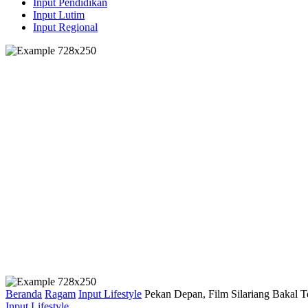
Input Pendidikan
Input Lutim
Input Regional
Beranda
Ragam
Input Lifestyle
Pekan Depan, Film Silariang Bakal Te
Input Lifestyle