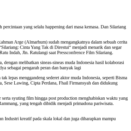
ah percintaan yang selalu happening dari masa kemasa. Dan Silariang
citra Rahman Arge (Almarhum) sudah mengangkatnya dalam sebuah cerita
Silariang: Cinta Yang Tak di Direstui“ menjadi menarik dan segar
atu Indah, Jln. Ratulangi saat Pressconfrence Film Silariang.
 dengan melibatkan sineas-sineas muda Indonesia hasil kolaborasi
dya sebagai pengarah peran dan banyak lagi
 tak lepas menggandeng sederet aktor muda Indonesia, seperti Bisma
ba, Sese Lawing, Cipta Perdana, Fhail Firmansyah dan didukung
ssar serta syuting film hingga post production menghabiskan waktu yang
 Rammang, yang tengah dibidik menjadi primadona pariwisata.
 Industri kreatif pada skala lokal dan juga diharapkan mampu