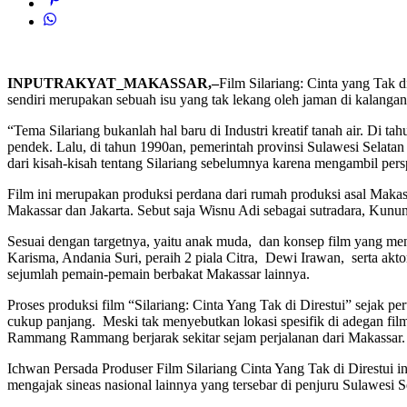
INPUTRAKYAT_MAKASSAR,–
Film Silariang: Cinta yang Tak 
sendiri merupakan sebuah isu yang tak lekang oleh jaman di kalanga
“Tema Silariang bukanlah hal baru di Industri kreatif tanah air. Di
pendek. Lalu, di tahun 1990an, pemerintah provinsi Sulawesi Selatan
dari kisah-kisah tentang Silariang sebelumnya karena mengambil perspe
Film ini merupakan produksi perdana dari rumah produksi asal Makas
Makassar dan Jakarta. Sebut saja Wisnu Adi sebagai sutradara, Kunu
Sesuai dengan targetnya, yaitu anak muda, dan konsep film yang men
Karisma, Andania Suri, peraih 2 piala Citra, Dewi Irawan, serta ak
sejumlah pemain-pemain berbakat Makassar lainnya.
Proses produksi film “Silariang: Cinta Yang Tak di Direstui” sejak pe
cukup panjang. Meski tak menyebutkan lokasi spesifik di adegan fil
Rammang Rammang berjarak sekitar sejam perjalanan dari Makassar.
Ichwan Persada Produser Film Silariang Cinta Yang Tak di Direstui 
mengajak sineas nasional lainnya yang tersebar di penjuru Sulawesi S