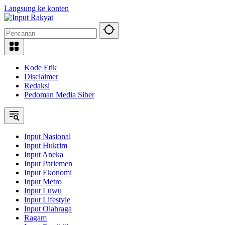
Langsung ke konten
Kode Etik
Disclaimer
Redaksi
Pedoman Media Siber
Input Nasional
Input Hukrim
Input Aneka
Input Parlemen
Input Ekonomi
Input Metro
Input Luwu
Input Lifestyle
Input Olahraga
Ragam