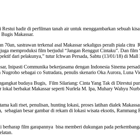
di Restui hadir di perfilman tanah air untuk menggambarkan sebuah kis
n Bugis Makassar.
 tahun 70an, sastrawan terkenal asal Makassar sekaligus peraih piala 
 juga memproduksi film berjudul “Jangan Renggut Cintaku”. Dan film “
ktif dari pelakunya,” tutur Ichwan Persada, Sabtu (13/01/18) di Mall R
sar, Inipasti Communika bekerjasama dengan Indonesia Sinema persada,
n Nugroho sebagai co Sutradara, penulis skenario Oka Aurora, Luna Vi
gangkat budaya Bugis, Film Silariang: Cinta Yang Tak di Direstui pun
tor lokal berbakat Makassar seperti Nurlela M. Ipa, Muhary Wahyu Nur
rtama kali riset, penulisan, hunting lokasi, proses latihan dialek Maka
m, sebagian besar gambar di rekam di lokasi wisata eksotis, Rammang
ini berharap film garapannya bisa memberi dukungan pada perkembangan
elatan.