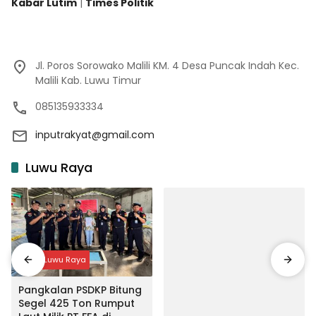
Kabar Lutim
|
Times Politik
Jl. Poros Sorowako Malili KM. 4 Desa Puncak Indah Kec.
Malili Kab. Luwu Timur
085135933334
inputrakyat@gmail.com
Luwu Raya
Input Luwu Raya
Pangkalan PSDKP Bitung
Segel 425 Ton Rumput