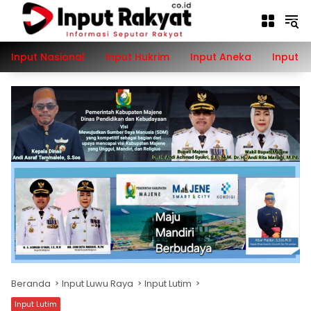
Langsung
ke
konten
Input Nasional
Input Hukrim
Input Aneka
Input P
Beranda
Input Luwu Raya
Input Lutim
Input Lutim