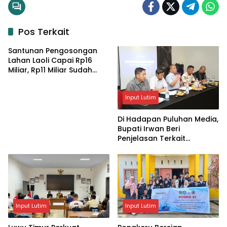
Pos Terkait
Santunan Pengosongan
Lahan Laoli Capai Rp16
Miliar, Rp11 Miliar Sudah
Diterima 83 Warga
Input Lutim
Di Hadapan Puluhan Media,
Bupati Irwan Beri
Penjelasan Terkait
Pengosongan Lahan Laoli
Input Lutim
Input Lutim