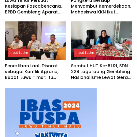
Luwu Timur Perkuat
Pongkeru Bersiap
Kesiapan Pascabencana,
Menyambut Kemerdekaan,
BPBD Gembleng Aparat
Mahasiswa KKN Ikut
Lewat Bimtek Tiga Hari
Menghidupkan Semangat
17 Agustus
Input Lutim
Input Lutim
Penertiban Laoli Disorot
Sambut HUT Ke-81 RI, SDN
sebagai Konflik Agraria,
228 Lagaroang Gembleng
Bupati Luwu Timur: Itu
Nasionalisme Lewat Gerak
Keliru, Ini Penataan Aset
Jalan