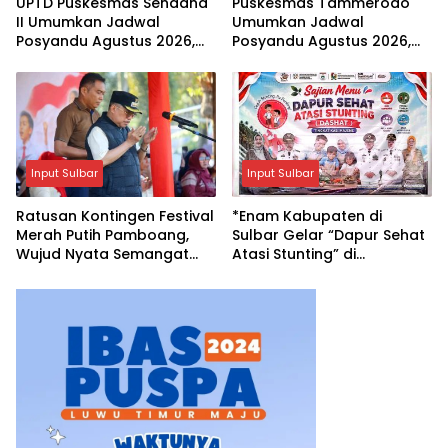
UPTD Puskesmas Sendana
Puskesmas Tammerodo
II Umumkan Jadwal
Umumkan Jadwal
Posyandu Agustus 2026,
Posyandu Agustus 2026,
Ajak Masyarakat
Balita Dapat Vitamin A dan
Manfaatkan Bulan Vitamin
Obat Cacing Gratis
A
Input Sulbar
Input Sulbar
Ratusan Kontingen Festival
*Enam Kabupaten di
Merah Putih Pamboang,
Sulbar Gelar “Dapur Sehat
Wujud Nyata Semangat
Atasi Stunting” di
Gotong Royong dan Cinta
Harganas ke-33,
Tanah Air
Dipusatkan di Pendopo
Rujab Bupati Majene*