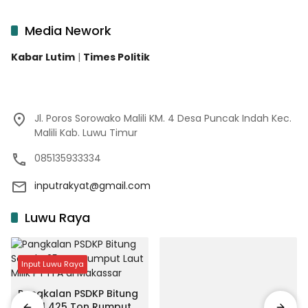
Media Nework
Kabar Lutim
|
Times Politik
Jl. Poros Sorowako Malili KM. 4 Desa Puncak Indah Kec.
Malili Kab. Luwu Timur
085135933334
inputrakyat@gmail.com
Luwu Raya
Input Luwu Raya
Pangkalan PSDKP Bitung
Segel 425 Ton Rumput