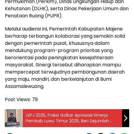
Permukiman (Perkim), Dinas Lingkungan Hidup dan
Kehutanan (DLHK), serta Dinas Pekerjaan Umum dan
Penataan Ruang (PUPR).
Melalui audiensi ini, Pemerintah Kabupaten Majene
berharap terbangun kolaborasi yang semakin solid
dengan pemerintah pusat, khususnya dalam
mendukung program-program prioritas yang
berorientasi pada peningkatan kesejahteraan
masyarakat. Sinergi tersebut diharapkan mampu
mempercepat terwujudnya pembangunan daerah
yang maju, mandiri, dan berkelanjutan di Bumi
Assamalewuang.
Post Views:
79
LKPJ 2025, Fraksi Golkar Apresiasi Kinerja
Pemkab Luwu Timur 2025, Beri Sejumlah
Catatan Evaluasi