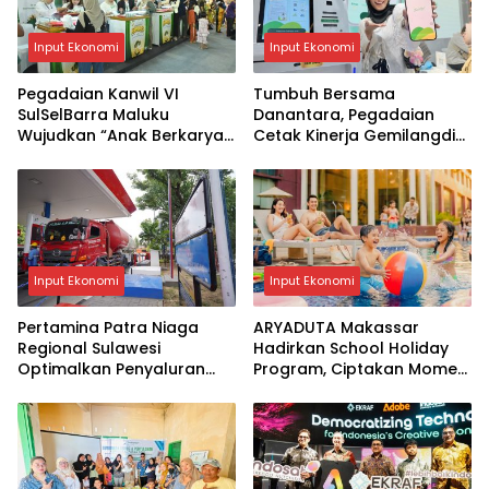
Input Ekonomi
Input Ekonomi
Pegadaian Kanwil VI
Tumbuh Bersama
SulSelBarra Maluku
Danantara, Pegadaian
Wujudkan “Anak Berkarya,
Cetak Kinerja Gemilangdi
Keluarga Berdaya” Lewat
Semester 1 Tahun 2026
Pameran UMKM dan Bazar
Emas
Input Ekonomi
Input Ekonomi
Pertamina Patra Niaga
ARYADUTA Makassar
Regional Sulawesi
Hadirkan School Holiday
Optimalkan Penyaluran
Program, Ciptakan Momen
BBM di Kota Makassar
Liburan yang Seru dan
Berkualitas untuk Keluarga