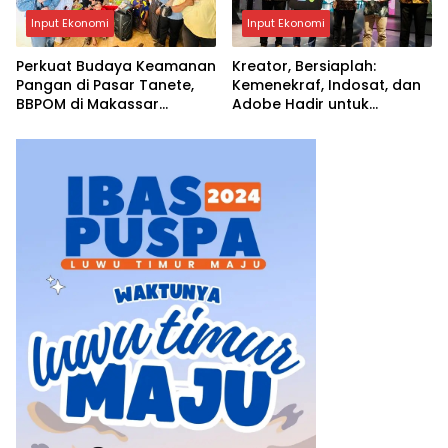
Input Ekonomi
Input Ekonomi
Perkuat Budaya Keamanan
Kreator, Bersiaplah:
Pangan di Pasar Tanete,
Kemenekraf, Indosat, dan
BBPOM di Makassar
Adobe Hadir untuk
Laksanakan Bimtek Pasar
Mengubah Kreativitas
Pangan Aman Berbasis
Menjadi Peluang Nyata
Komunitas