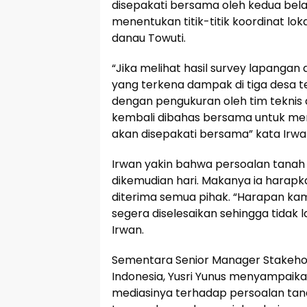
disepakati bersama oleh kedua bel
menentukan titik-titik koordinat lo
danau Towuti.
“Jika melihat hasil survey lapangan
yang terkena dampak di tiga desa ter
dengan pengukuran oleh tim teknis d
kembali dibahas bersama untuk men
akan disepakati bersama” kata Irwa
Irwan yakin bahwa persoalan tanah t
dikemudian hari. Makanya ia harapka
diterima semua pihak. “Harapan kam
segera diselesaikan sehingga tidak l
Irwan.
Sementara Senior Manager Stakehol
Indonesia, Yusri Yunus menyampaik
mediasinya terhadap persoalan tanah