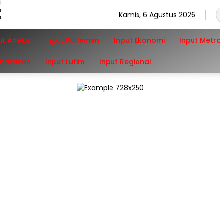
Kamis, 6 Agustus 2026
ut Aneka
Input Parlemen
Input Ekonomi
Input Metr
endidikan
Input Lutim
Input Regional