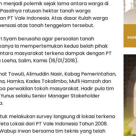
h menjadi polemik sejak lama antara warga di
. Pasalnya ratusan hektar tanah warga
n PT Vale Indonesia. Atas dasar itulah warga
ensasi atas tanah tenggelam tersebut.
hri Syam berusaha agar persoalan tanah
 Makanya Ia mempertemukan kedua belah pihak
antara masyarakat terkena dampak dengan PT
Loeha, Salim, Kamis (18/01/2018).
at Towuti, Alimuddin Nasir, Kabag Pemerintahan,
ha, Hamka, Kades Tokalimbo, Mufli Hamzah dan
apa perwakilan tokoh masyarakat. Hadir pula tim
ri Yunus selaku Senior Manager Stakeholder
a.
tuk melakukan survey langsung di lokasi terkena
 Lokasi dari PT Vale Indonesia Tahun 2008.
abup Irwan bersama tim teknis yang telah