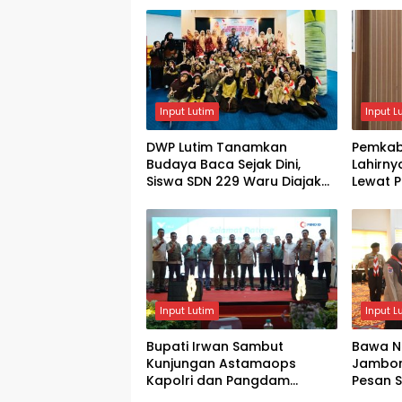
Input Lutim
Input L
DWP Lutim Tanamkan
Pemkab
Budaya Baca Sejak Dini,
Lahirn
Siswa SDN 229 Waru Diajak
Lewat P
Kenali Perpustakaan
Kewira
Input Lutim
Input L
Bupati Irwan Sambut
Bawa N
Kunjungan Astamaops
Jambore
Kapolri dan Pangdam
Pesan 
XIV/Hasanuddin di Luwu