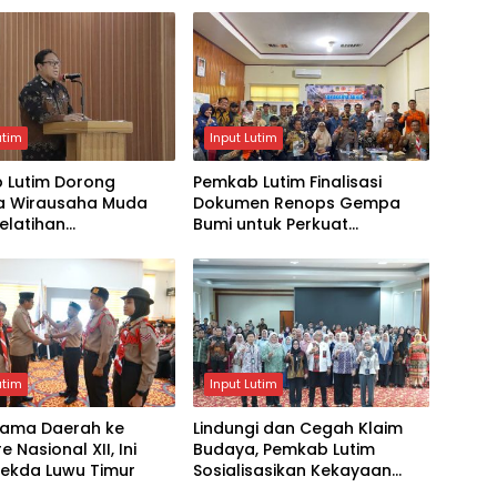
utim
Input Lutim
 Lutim Dorong
Pemkab Lutim Finalisasi
ya Wirausaha Muda
Dokumen Renops Gempa
elatihan
Bumi untuk Perkuat
usahaan Pemula
Penanganan Darurat
utim
Input Lutim
ama Daerah ke
Lindungi dan Cegah Klaim
 Nasional XII, Ini
Budaya, Pemkab Lutim
Sekda Luwu Timur
Sosialisasikan Kekayaan
Intelektual Komunal