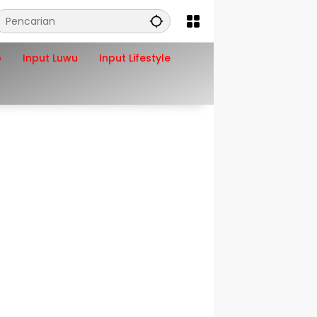
o
Input Luwu
Input Lifestyle