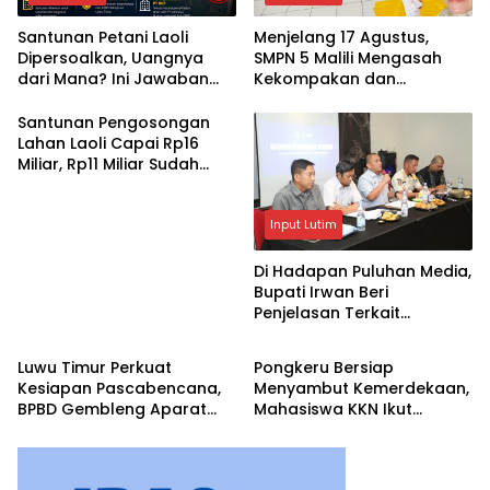
Santunan Petani Laoli
Menjelang 17 Agustus,
Dipersoalkan, Uangnya
SMPN 5 Malili Mengasah
dari Mana? Ini Jawaban
Kekompakan dan
Pemkab Lutim
Kreativitas Siswa
Santunan Pengosongan
Lahan Laoli Capai Rp16
Miliar, Rp11 Miliar Sudah
Diterima 83 Warga
Input Lutim
Di Hadapan Puluhan Media,
Bupati Irwan Beri
Penjelasan Terkait
Input Lutim
Input Lutim
Pengosongan Lahan Laoli
Luwu Timur Perkuat
Pongkeru Bersiap
Kesiapan Pascabencana,
Menyambut Kemerdekaan,
BPBD Gembleng Aparat
Mahasiswa KKN Ikut
Lewat Bimtek Tiga Hari
Menghidupkan Semangat
17 Agustus