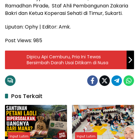
Ramadhan Pirade, Staf Ahli Pembangunan Zakaria
Bakri dan Ketua Koperasi Sehati di Timur, Sukarti.
Liputan: Ophy | Editor: Amk.
Post Views:
985
Dipicu Api Cemburu, Pria Ini Tewas
Bersimbah Darah Usai Ditikam di Nusa
Pos Terkait
Input Lutim
Input Lutim