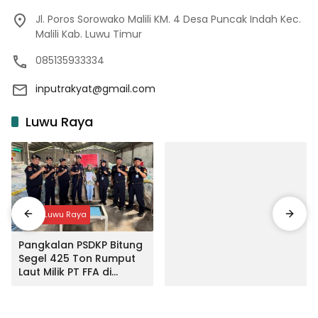
Jl. Poros Sorowako Malili KM. 4 Desa Puncak Indah Kec.
Malili Kab. Luwu Timur
085135933334
inputrakyat@gmail.com
Luwu Raya
Input Luwu Raya
Pangkalan PSDKP Bitung
Segel 425 Ton Rumput
Laut Milik PT FFA di
Makassar