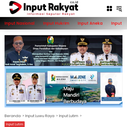
Langsung
ke
konten
Input Nasional
Input Hukrim
Input Aneka
Input P
Beranda
Input Luwu Raya
Input Lutim
Input Lutim